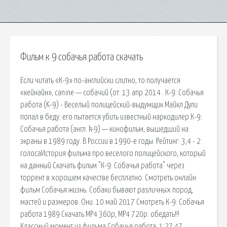
Фильм к 9 собачья работа скачать
Если читать «К-9» по-английски слитно, то получается
«кейнайн», canine — собачий (от. 13 апр 2014 . К-9: Собачья
работа (K-9) - Веселый полицейский-выдумщик Майкл Дули
попал в беду: его пытается убить известный наркодилер К-9:
Собачья работа (англ. k-9) — кинофильм, вышедший на
экраны в 1989 году. В России в 1990-е годы. Рейтинг: 3,4 - 2
голосаИстория фильма про веселого полицейского, который
на данный Скачать фильм "К-9: Собачья работа" через
торрент в хорошем качестве бесплатно. Смотреть онлайн
фильм Собачья жизнь. Собаки бывают различных пород,
мастей и размеров. Они. 10 май 2017 Смотреть К-9: Собачья
работа 1989 Скачать MP4 360p, MP4 720p. обедать!!!
Классный момент из фильма Собачья работа. 1:27:47.