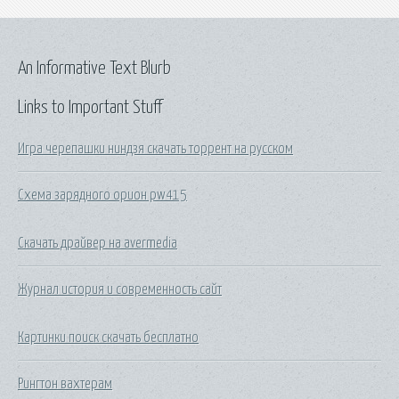
An Informative Text Blurb
Links to Important Stuff
Игра черепашки ниндзя скачать торрент на русском
Схема зарядного орион pw415
Скачать драйвер на avermedia
Журнал история и современность сайт
Картинки поиск скачать бесплатно
Рингтон вахтерам