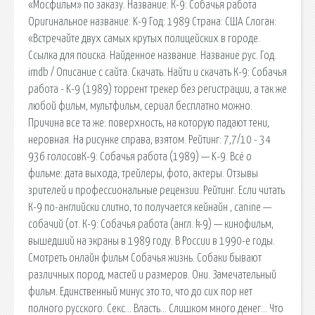
«Мосфильм» по заказу. Название: К-9: Собачья работа
Оригинальное название: K-9 Год: 1989 Страна: США Слоган:
«Встречайте двух самых крутых полицейских в городе.
Ссылка для поиска. Найденное название. Название рус. Год.
imdb / Описание с сайта. Скачать. Найти и скачать К-9: Собачья
работа - K-9 (1989) торрент трекер без регистрации, а так же
любой фильм, мультфильм, сериал бесплатно можно.
Причина все та же: поверхность, на которую падают тени,
неровная. На рисунке справа, взятом. Рейтинг: 7,7/10 - 34
936 голосовК-9: Собачья работа (1989) — K-9. Всё о
фильме: дата выхода, трейлеры, фото, актеры. Отзывы
зрителей и профессиональные рецензии. Рейтинг. Если читать
К-9 по-английски слитно, то получается кейнайн , canine —
собачий (от. К-9: Собачья работа (англ. k-9) — кинофильм,
вышедший на экраны в 1989 году. В России в 1990-е годы.
Смотреть онлайн фильм Собачья жизнь. Собаки бывают
различных пород, мастей и размеров. Они. Замечательный
фильм. Единственный минус это то, что до сих пор нет
полного русского. Секс… Власть… Слишком много денег… Что