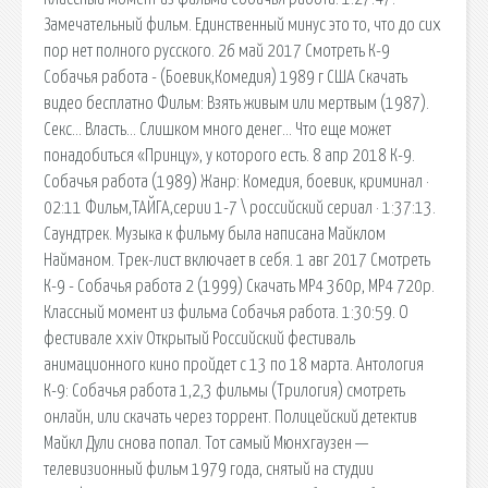
Замечательный фильм. Единственный минус это то, что до сих
пор нет полного русского. 26 май 2017 Смотреть К-9
Собачья работа - (Боевик,Комедия) 1989 г США Скачать
видео бесплатно Фильм: Взять живым или мертвым (1987).
Секс… Власть… Слишком много денег… Что еще может
понадобиться «Принцу», у которого есть. 8 апр 2018 К-9.
Собачья работа (1989) Жанр: Комедия, боевик, криминал ·
02:11 Фильм,ТАЙГА,серии 1-7 \ российский сериал · 1:37:13.
Саундтрек. Музыка к фильму была написана Майклом
Найманом. Трек-лист включает в себя. 1 авг 2017 Смотреть
К-9 - Собачья работа 2 (1999) Скачать MP4 360p, MP4 720p.
Классный момент из фильма Собачья работа. 1:30:59. О
фестивале xxiv Открытый Российский фестиваль
анимационного кино пройдет с 13 по 18 марта. Антология
К-9: Собачья работа 1,2,3 фильмы (Трилогия) смотреть
онлайн, или скачать через торрент. Полицейский детектив
Майкл Дули снова попал. Тот самый Мюнхгаузен —
телевизионный фильм 1979 года, снятый на студии