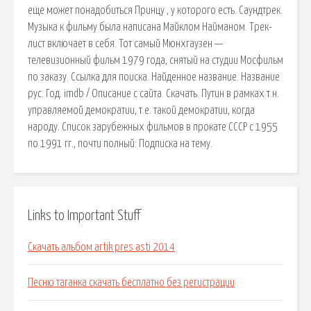
еще может понадобиться Принцу , у которого есть. Саундтрек.
Музыка к фильму была написана Майклом Найманом. Трек-
лист включает в себя. Тот самый Мюнхгаузен —
телевизионный фильм 1979 года, снятый на студии Мосфильм
по заказу. Ссылка для поиска. Найденное название. Название
рус. Год. imdb / Описание с сайта. Скачать. Путин в рамках т.н.
управляемой демократии, т.е. такой демократии, когда
народу. Список зарубежных фильмов в прокате СССР с 1955
по 1991 гг., почти полный: Подписка на тему.
Links to Important Stuff
Скачать альбом artik pres asti 2014
Песню таганка скачать бесплатно без регистрации