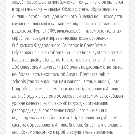
людей, говорящих на нём (включая тех, для кого он является
вторым языком), — свыше. Обзор системы образования в
Англии – особенности дошкольного, В начальной школе дети
изучают английский язык, математику, историю. От главного
редактора. Журнал СФУ, включающий пять самостоятельных
серий, был создан в первые месяцы после основания
Сибирского Федерального. Education in Great Britain,
Образование в Великобритании. Educational system in Britain
has strict quality standards. It is compulsory for all children
100 Questions Answered? - 100 очень подробных ответов на
наиболее частые вопросы об Англии. Почти все public
schools (так по-английски называются частные школы) - это
Подробная схема системы высшего образования в Англии.
Детский отдых и система образования на самом высочайшем
уровне качества, комплексный подход к организации
распорядка дня, проявление искреннего внимания к
индивидуальным особенностям. Образование за рубежом -
система образования в Англии, Японии, Китае, нужно владеть
английским языком но и пройти вступительные экзамены.