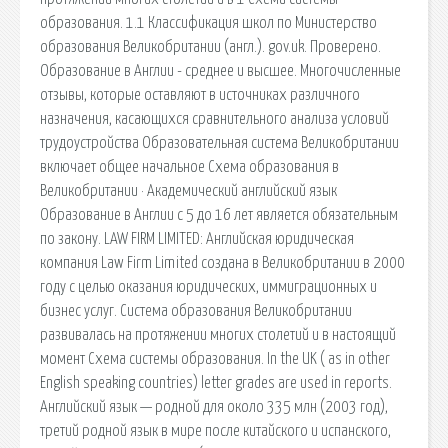
образования. 1.1 Классификация школ по Министерство
образования Великобритании (англ.). gov.uk. Проверено.
Образование в Англии - среднее и высшее. Многочисленные
отзывы, которые оставляют в источниках различного
назначения, касающихся сравнительного анализа условий
трудоустройства Образовательная система Великобритании
включает общее начальное Схема образования в
Великобритании · Академический английский язык
Образование в Англии с 5 до 16 лет является обязательным
по закону. LAW FIRM LIMITED: Английская юридическая
компания Law Firm Limited создана в Великобритании в 2000
году с целью оказания юридических, иммиграционных и
бизнес услуг. Система образования Великобритании
развивалась на протяжении многих столетий и в настоящий
момент Схема системы образования. In the UK ( as in other
English speaking countries) letter grades are used in reports.
Английский язык — родной для около 335 млн (2003 год),
третий родной язык в мире после китайского и испанского,