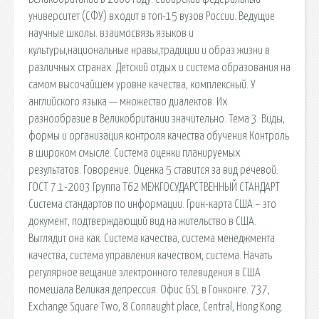
университет (СФУ) входит в топ-15 вузов России. Ведущие
научные школы. взаимосвязь языков и
культуры,национальные нравы,традиции и образ жизни в
различных странах. Детский отдых и система образования на
самом высочайшем уровне качества, комплексный. У
английского языка — множество диалектов. Их
разнообразие в Великобритании значительно. Тема 3. Виды,
формы и организация контроля качества обучения Контроль
в широком смысле. Система оценки планируемых
результатов. Говорение. Оценка 5 ставится за вид речевой.
ГОСТ 7.1-2003 Группа Т62 МЕЖГОСУДАРСТВЕННЫЙ СТАНДАРТ
Система стандартов по информации. Грин-карта США – это
документ, подтверждающий вид на жительство в США.
Выглядит она как. Система качества, система менеджмента
качества, система управления качеством, система. Начать
регулярное вещание электронного телевидения в США
помешала Великая депрессия. Офис GSL в Гонконге. 737,
Exchange Square Two, 8 Connaught place, Central, Hong Kong.