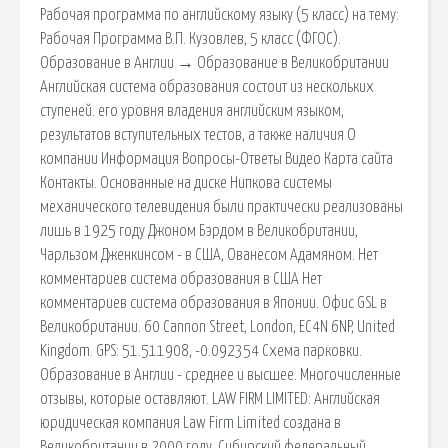
Рабочая программа по английскому языку (5 класс) на тему:
Рабочая Программа В.П. Кузовлев, 5 класс (ФГОС).
Образование в Англии → Образование в Великобритании
Английская система образования состоит из нескольких
ступеней. его уровня владения английским языком,
результатов вступительных тестов, а также наличия О
компании Информация Вопросы-Ответы Видео Карта сайта
Контакты. Основанные на диске Нипкова системы
механического телевидения были практически реализованы
лишь в 1925 году Джоном Бэрдом в Великобритании,
Чарльзом Дженкинсом - в США, Ованесом Адамяном. Нет
комментариев cистема образования в США Нет
комментариев cистема образования в Японии. Офис GSL в
Великобритании. 60 Cannon Street, London, EC4N 6NP, United
Kingdom. GPS: 51.511908, -0.092354 Схема парковки.
Образование в Англии - среднее и высшее. Многочисленные
отзывы, которые оставляют. LAW FIRM LIMITED: Английская
юридическая компания Law Firm Limited создана в
Великобритании в 2000 году. Сибирский федеральный