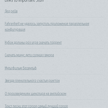
Links to Important Stuff
Дед рейв
Fahrenheit не удалось запустить приложение параллельная
конфигурация
Кубок долины роз игра скачать торрент
Скачать минус дети солнца гамора
Мультфильм беовульф
Звезда пленительного счастья рингтон
О произведениях шекспира на английском
Текст песни этот город самый лучший город