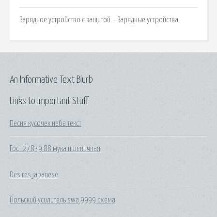
Зарядное устройство с защитой. - Зарядные устройства.
An Informative Text Blurb
Links to Important Stuff
Песня кусочек неба текст
Гост 27839 88 мука пшеничная
Desires japanese
Польский усилитель swa 9999 схема