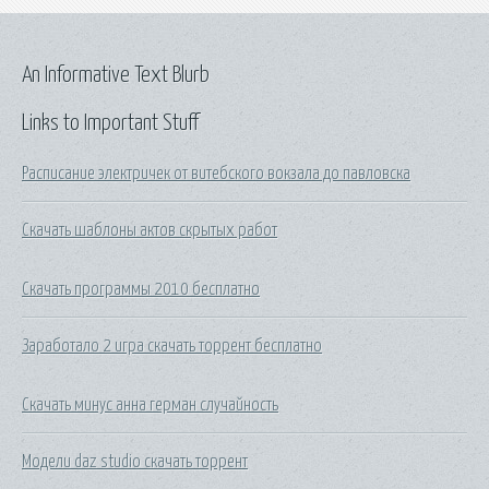
An Informative Text Blurb
Links to Important Stuff
Расписание электричек от витебского вокзала до павловска
Скачать шаблоны актов скрытых работ
Скачать программы 2010 бесплатно
Заработало 2 игра скачать торрент бесплатно
Скачать минус анна герман случайность
Модели daz studio скачать торрент