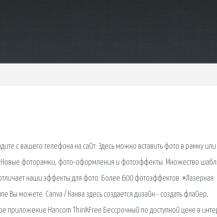
дите с вашего телефона на сайт. Здесь можно вставить фото в рамку или
ь. Новые фоторамки, фото-оформления и фотоэффекты. Множество шаб
то отличает наши эффекты для фото. Более 600 фотоэффектов. #Лазерная
пе Вы можете. Canva / Канва здесь создается дизайн - создать флайер,
ое приложение Hancom ThinkFree Бессрочный по доступной цене в инте