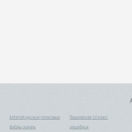
A
Asterisk русские голосовые
Пашковская 10 класс
файлы скачать
решебник