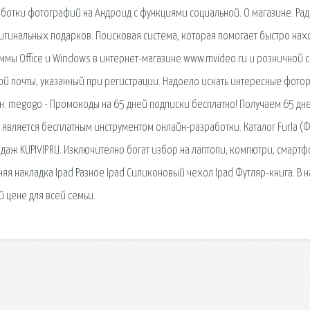
ботки фотографий на Андроид с функциями социальной. О магазине. Ра
игинальных подарков. Поисковая система, которая помогает быстро нах
ммы Office и Windows в интернет-магазине www.mvideo.ru и розничной с
ной почты, указанный при регистрации. Надоело искать интересные фото
н. megogo - Промокоды на 65 дней подписки бесплатно! Получаем 65 дн
 является бесплатным инструментом онлайн-разработки. Каталог Furla (
аж KUPIVIP.RU. Изключително богат избор на лаптопи, компютри, смартф
адняя накладка Ipad Разное Ipad Силиконовый чехол Ipad Футляр-книга. В
 цене для всей семьи.