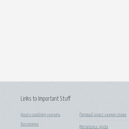
Links to Important Stuff
Книги снайпер скачать
Первый класс схема слова
бесплатно
Мегаполис 4pda