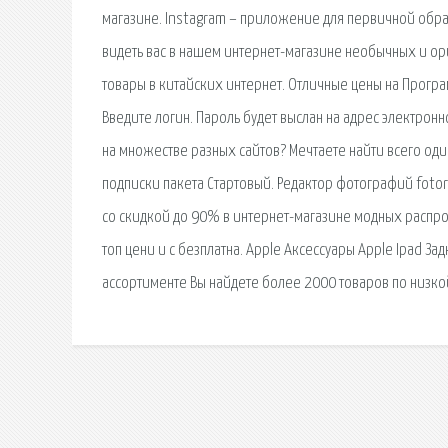
магазине. Instagram – приложение для первичной обра
видеть вас в нашем интернет-магазине необычных и ор
товары в китайских интернет. Отличные цены на Програ
Введите логин. Пароль будет выслан на адрес электрон
на множестве разных сайтов? Мечтаете найти всего оди
подписки пакета Стартовый. Редактор фотографий fotor
со скидкой до 90% в интернет-магазине модных распрод
топ цени и с безплатна. Apple Аксессуары Apple Ipad З
ассортименте Вы найдете более 2000 товаров по низкой