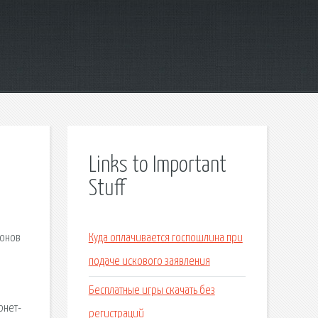
Links to Important
Stuff
лонов
Куда оплачивается госпошлина при
подаче искового заявления
Бесплатные игры скачать без
рнет-
регистраций