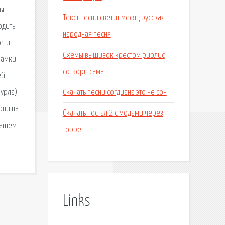
ды
Текст песни светит месяц русская
одить
народная песня
ети.
Схемы вышивок крестом риолис
рамки
сотвори сама
ей
Скачать песни согдиана это не сон
Фурла)
они на
Скачать постал 2 с модами через
 нашем
торрент
Links