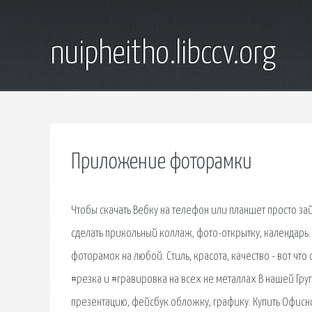
nuipheitho.libccv.org
Приложение фоторамки
Чтобы скачать Вебку на телефон или планшет просто зай
сделать прикольный коллаж, фото-открытку, календар
фоторамок на любой. Стиль, красота, качество - вот ч
#резка и #гравировка на всех не металлах В нашей Груп
презентацию, фейсбук обложку, графику. Купить Офисн