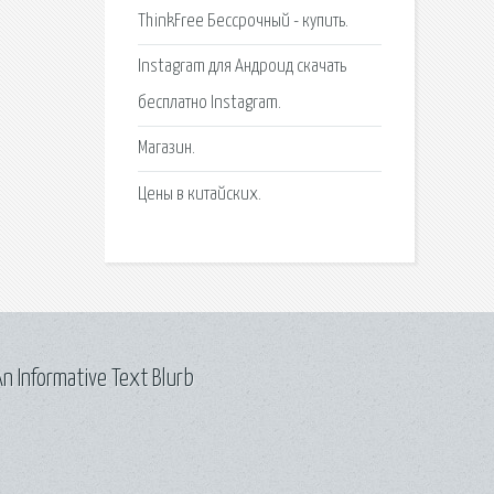
ThinkFree Бессрочный - купить.
Instagram для Андроид скачать
бесплатно Instagram.
Магазин.
Цены в китайских.
n Informative Text Blurb