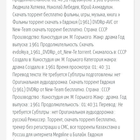
Людмила Хитяева, Николай Лебедев, Юрий Ахмадулин.
Cкачать торрент бесплатно фильмы, игры, музыка, книги »
Фильмы торрент скачать » Евдокия (1961) DVDRip-AVC от
New-Team скачать торрент бесплатно. Страна: СССР
Производство: Киностудия им. М. Горького. Жанр: драма Год
выпуска: 1961 Продолжительность: Скачать
evdokiya_1961_DVDRip_ot_New-Te.torrent. Снималось в: СССР
Создали в: Киностудия им. М. Горького Категория жанра:
драма Создали в: 1961 Время просмотра: 01: 40: 31
Перевод текста: Не требуется Субтитры подготовлены: нет
Оригинальная аудиодорожка. Скачать торрент Евдокия
(1961) DVDRip от New-Team бесплатно. Страна : СССР
Производство : Киностудия им. М. Горького Жанр : драма. Год
выпуска : 1961 Продолжительность : 01:40:31 Перевод : Не
требуется Cубтитры : нет Оригинальная аудиодорожка :
русский Режиссер. Торрент, скачать торренті бесплатно,
трекер без регистрации и СМС, все торренты Казахстана и
России для интернета Megaline и Билайн. Евдокия