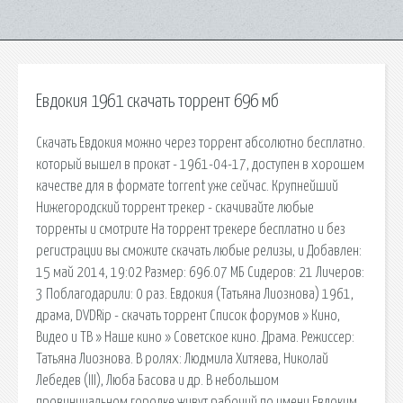
Евдокия 1961 скачать торрент 696 мб
Скачать Евдокия можно через торрент абсолютно бесплатно.
который вышел в прокат - 1961-04-17, доступен в хорошем
качестве для в формате torrent уже сейчас. Крупнейший
Нижегородский торрент трекер - скачивайте любые
торренты и смотрите На торрент трекере бесплатно и без
регистрации вы сможите скачать любые релизы, и Добавлен:
15 май 2014, 19:02 Размер: 696.07 МБ Сидеров: 21 Личеров:
3 Поблагодарили: 0 раз. Евдокия (Татьяна Лиознова) 1961,
драма, DVDRip - скачать торрент Список форумов » Кино,
Видео и ТВ » Наше кино » Советское кино. Драма. Режиссер:
Татьяна Лиознова. В ролях: Людмила Хитяева, Николай
Лебедев (III), Люба Басова и др. В небольшом
провинциальном городке живут рабочий по имени Евдоким