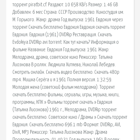
торрент piratbit.cf. Раздают: 10 658 KB/s Размер: 1.46 GB
Добавлен: 6 мес Страна: СССР Производство: Киностудия им.
М. Горького. Жанр: драма Год выпуска: 1961 Евдокия через
торрент Скачать бесплатно Евдокия Евдокия скачать торрент
Евдокия. Евдокия (1961) DVDRip Реставрация. Скачать
Evdokiya.DVDRip.avi.torrent. Как тут качать? Информация о
фильме Название: Евдокия Год выпуска: 1961 Жанр:
Мелодрама, драма, советское кино Режиссер: Татьяна
Лиознова В ролях: Людмила Хитяева, Николай Лебедев.
Смотреть онлайн. Скачать видео бесплатно. Скачать 480p
mp4. Мишка Серёга и я 1961 Полная версия. 1:32:59.
Молодая жена (советский фильм мелодрама). Торрент
скачать бесплатно фильмы, сериалы, игры, музыка, книги,
программы, КПК » Фильмы торрент скачать » Евдокия
(Татьяна Лиознова) 1961 г., Мелодрама, DVDRip торрент
скачать бесплатно. Советское кино / Драмы » Скачать торрент
Евдокия. Скачать бесплатно 696.1 mb Формат: DVDRip, AVI,
DivX, MP3 Режиссер: Татьяна Лиознова Жанр: Драма
Продолжительность: 01:40:31 Год выпуска: 1961 В ролях: