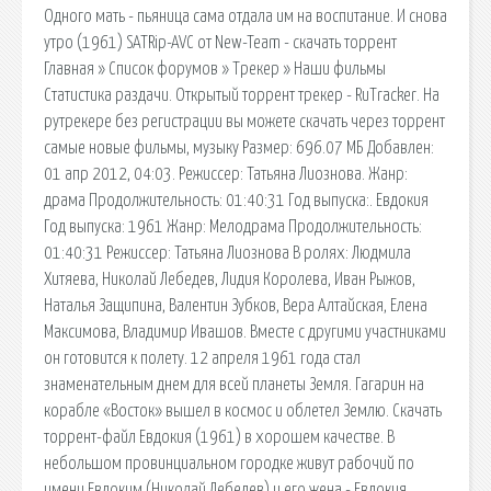
Одного мать - пьяница сама отдала им на воспитание. И снова
утро (1961) SATRip-AVC от New-Team - скачать торрент
Главная » Список форумов » Трекер » Наши фильмы
Статистика раздачи. Открытый торрент трекер - RuTracker. На
рутрекере без регистрации вы можете скачать через торрент
самые новые фильмы, музыку Размер: 696.07 МБ Добавлен:
01 апр 2012, 04:03. Режиссер: Татьяна Лиознова. Жанр:
драма Продолжительность: 01:40:31 Год выпуска:. Евдокия
Год выпуска: 1961 Жанр: Мелодрама Продолжительность:
01:40:31 Режиссер: Татьяна Лиознова В ролях: Людмила
Хитяева, Николай Лебедев, Лидия Королева, Иван Рыжов,
Наталья Защипина, Валентин Зубков, Вера Алтайская, Елена
Максимова, Владимир Ивашов. Вместе с другими участниками
он готовится к полету. 12 апреля 1961 года стал
знаменательным днем для всей планеты Земля. Гагарин на
корабле «Восток» вышел в космос и облетел Землю. Скачать
торрент-файл Евдокия (1961) в хорошем качестве. В
небольшом провинциальном городке живут рабочий по
имени Евдоким (Николай Лебедев) и его жена - Евдокия