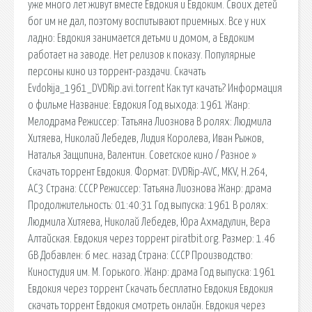
уже много лет живут вместе Евдокия и Евдоким. Своих детей
бог им не дал, поэтому воспитывают приемных. Все у них
ладно: Евдокия занимается детьми и домом, а Евдоким
работает на заводе. Нет релизов к показу. Популярные
персоны кино из торрент-раздачи. Скачать
Evdokija_1961_DVDRip.avi.torrent Как тут качать? Информация
о фильме Название: Евдокия Год выхода: 1961 Жанр:
Мелодрама Режиссер: Татьяна Лиознова В ролях: Людмила
Хитяева, Николай Лебедев, Лидия Королева, Иван Рыжов,
Наталья Защипина, Валентин. Советское кино / Разное »
Скачать торрент Евдокия. Формат: DVDRip-AVC, MKV, H.264,
AC3 Страна: СССР Режиссер: Татьяна Лиознова Жанр: драма
Продолжительность: 01:40:31 Год выпуска: 1961 В ролях:
Людмила Хитяева, Николай Лебедев, Юра Ахмадулин, Вера
Алтайская. Евдокия через торрент piratbit.org. Размер: 1.46
GB Добавлен: 6 мес. назад Страна: СССР Производство:
Киностудия им. М. Горького. Жанр: драма Год выпуска: 1961
Евдокия через торрент Скачать бесплатно Евдокия Евдокия
скачать торрент Евдокия смотреть онлайн. Евдокия через