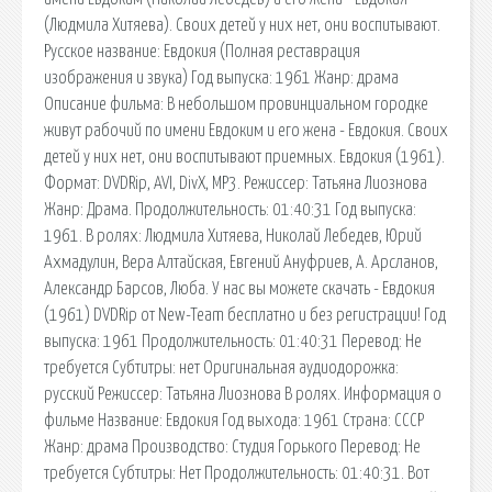
(Людмила Хитяева). Своих детей у них нет, они воспитывают.
Русское название: Евдокия (Полная реставрация
изображения и звука) Год выпуска: 1961 Жанр: драма
Описание фильма: В небольшом провинциальном городке
живут рабочий по имени Евдоким и его жена - Евдокия. Своих
детей у них нет, они воспитывают приемных. Евдокия (1961).
Формат: DVDRip, AVI, DivX, MP3. Режиссер: Татьяна Лиознова
Жанр: Драма. Продолжительность: 01:40:31 Год выпуска:
1961. В ролях: Людмила Хитяева, Николай Лебедев, Юрий
Ахмадулин, Вера Алтайская, Евгений Ануфриев, А. Арсланов,
Александр Барсов, Люба. У нас вы можете скачать - Евдокия
(1961) DVDRip от New-Team бесплатно и без регистрации! Год
выпуска: 1961 Продолжительность: 01:40:31 Перевод: Не
требуется Cубтитры: нет Оригинальная аудиодорожка:
русский Режиссер: Татьяна Лиознова В ролях. Информация о
фильме Название: Евдокия Год выхода: 1961 Страна: СССР
Жанр: драма Производство: Студия Горького Перевод: Не
требуется Субтитры: Нет Продолжительность: 01:40:31. Вот