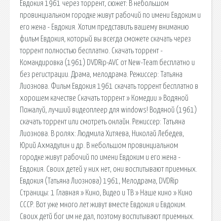
Евдокия 1961 через торрент, сюжет: В небольшом
провинциальном городке живут рабочий по имени Евдоким и
его жена - Евдокия. Хотим представить вашему вниманию
фильм Евдокия, который вы всегда сможете скачать через
торрент полностью бесплатно. Скачать торрент -
Командировка (1961) DVDRip-AVC от New-Team бесплатно и
без регистрации. Драма, мелодрама. Режиссер: Татьяна
Лиознова. Фильм Евдокия 1961 скачать торрент бесплатно в
хорошем качестве Скачать торрент » Комедии » Водяной
Пожалуй, лучший видеоплеер для windows! Водяной (1961)
cкачать торрент или смотреть онлайн. Режиссер: Татьяна
Лиознова. В ролях: Людмила Хитяева, Николай Лебедев,
Юрий Ахмадулин и др. В небольшом провинциальном
городке живут рабочий по имени Евдоким и его жена -
Евдокия. Своих детей у них нет, они воспитывают приемных.
Евдокия (Татьяна Лиознова) 1961, Мелодрама, DVDRip
Страницы: 1 Главная » Кино, Видео и ТВ » Наше кино » Кино
СССР. Вот уже много лет живут вместе Евдокия и Евдоким.
Своих детй бог им не дал, поэтому воспитывают приемных.