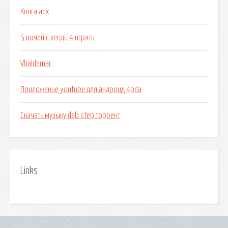
Книга асх
5 ночей с кенди 4 играть
Vhaldemar
Приложение youtube для андроид 4pda
Скачать музыку dab step торрент
Links