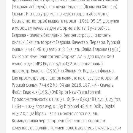
(Николай Лебедев) и его жена - Евдокия (Людмила Хитяева).
Скачать И снова утро можно через торрент абсолютно
бесплатно. который вышел в прокат - 1961-05-15, доступен
в хорошем качестве для в формате torrent уже сейчас.
Евдокия - скачать бесплатно, без регистрации, смотреть
онлайн. Скачать торрент Евдокия. Качество. Перевод. Русский
фильм. 744.6 МБ. 09 авг 2018. Скачать. Файл: Евдокия (1961)
DVDRip от New-Team.torrent Формат: AVI Видео кодек: XviD
Аудио кодек: MP3 Видео: 576х432. Альтернативный
просмотр: Евдокия (1961) на Фильм РУ. Кадры из фильма.
Для просмотра скриншотов нажмите на описание торрента!
Русский фильм. 744.62 МБ. 09 авг 2018. 187. --/-- Скачать.
Файл: Евдокия (1961) DVDRip от New-Team.torrent
Продолжительность: 01:40:31. 696->763х348 (2,2:1), 25 fps,
H264 ~ 1023 kbps avg, 0.169 bit/pixel 48 kHz, Dolby Digital
AC3 2.0, 192 kbps У нас вы можете легко скачать
Командировка через торрент бесплатно в хорошем
качестве , оставляйте комментарии и делитесь. Скачать фильм