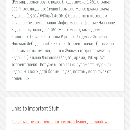
(Реставрирован звук и видео). Год выпуска: 1961 Страна:
СССР Производство: Студия Горького Жанр: драма. скачать
Евдокия (1961/DVDRip/1460Mb) бесплатно в хорошем
качестве без регистрации. Информация о фильме Название:
Евдокия Год выхода: 1961 Жанр: мелодрама, драма
Режиссёр: Татьяна Лиознова В ролях: Людмила Хитяева,
Николай Лебедев, Люба Басова. Торрент скачать бесплатно
фильмы, игры, музыка, книги » Фильмы торрент скачать »
Евдокия (Татьяна Лиознова) / 1961, драма, DVDRip-AVC
торрент скачать Вот уже много лет живут вместе Евдокия и
Евдоким. Своих детй бог им не дал, поэтому воспитывают
приемных.
Links to Important Stuff
Скачать через торрент программы ccleaner для windows