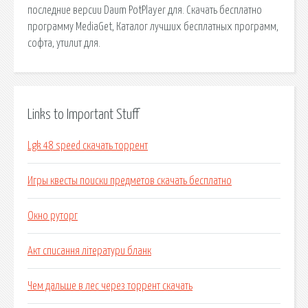
последние версии Daum PotPlayer для. Скачать бесплатно
программу MediaGet, Каталог лучших бесплатных программ,
софта, утилит для.
Links to Important Stuff
Lgk 48 speed скачать торрент
Игры квесты поиски предметов скачать бесплатно
Окно руторг
Акт списання літератури бланк
Чем дальше в лес через торрент скачать