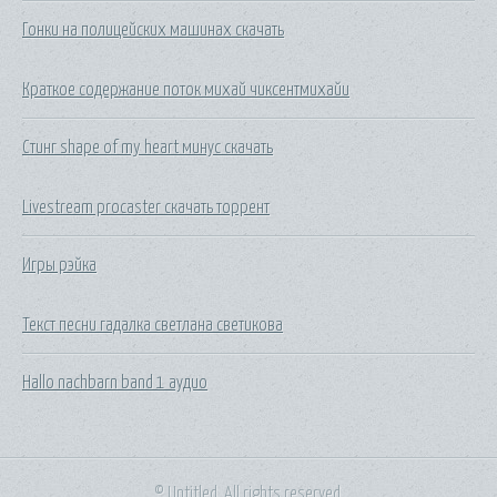
Гонки на полицейских машинах скачать
Краткое содержание поток михай чиксентмихайи
Стинг shape of my heart минус скачать
Livestream procaster скачать торрент
Игры рэйка
Текст песни гадалка светлана светикова
Hallo nachbarn band 1 аудио
© Untitled. All rights reserved.