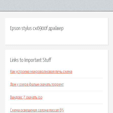
Epson stylus cx6900f драйвер
Links to Important Stuff
Как устроена микроволновая печь схема
Дом у озера фильм скачать торрент
Виндовс 7 скачать iso
Схема освещения салона пассат б5