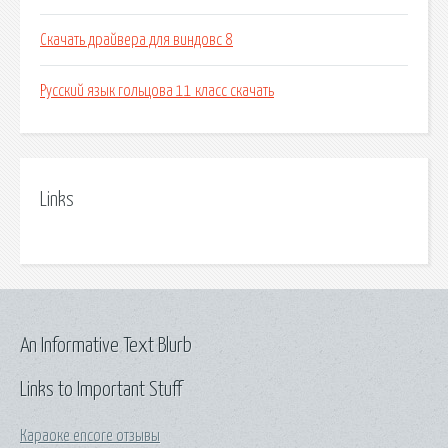
Скачать драйвера для виндовс 8
Русский язык гольцова 11 класс скачать
Links
An Informative Text Blurb
Links to Important Stuff
Караоке encore отзывы