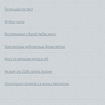
Песня ызыл рік текст
Футбол panna
Воспоминание о былой любви минус
Комсомольцы добровольцы фильм актеры
Книги по медицине купить в спб
Не вижу зла 2006 скачать торрент
Презентация гончаров и а жизнь и творчество