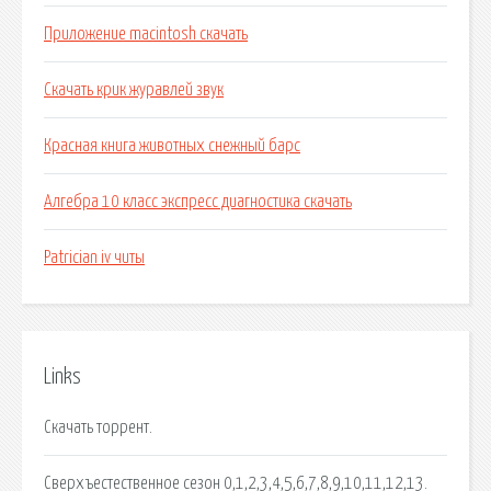
Приложение macintosh скачать
Скачать крик журавлей звук
Красная книга животных снежный барс
Алгебра 10 класс экспресс диагностика скачать
Patrician iv читы
Links
Скачать торрент.
Сверхъестественное сезон 0,1,2,3,4,5,6,7,8,9,10,11,12,13.