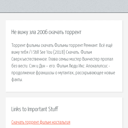
Не вижу зла 2006 скачать торрент
Торрент фильмы скачать Фильмы торрент Ремнант: Всё ещё
вижу тебя / I Still See You (2018) Скачать. Фильм
Сверхъестественное. Глава семьи мистер Винчестер пропал
без вести. Сэм и Дин – его. Фильм Люди Икс: Апокалипсис -
продолжение франшизы о мутантах, расскрывающее новые
факты.
Links to Important Stuff
Скачать торрент фильм ностальгия