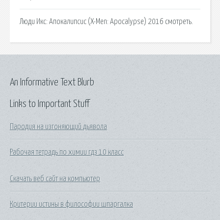
Люди Икс: Апокалипсис (X-Men: Apocalypse) 2016 смотреть.
An Informative Text Blurb
Links to Important Stuff
Пародия на изгоняющий дьявола
Рабочая тетрадь по химии гдз 10 класс
Скачать веб сайт на компьютер
Критерии истины в философии шпаргалка