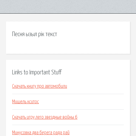
Песня ызыл рік текст
Links to Important Stuff
Скачать книгу про автомобили
Мишель кситос
Скачать игру лего звездные войны 6
Минусовка два берега рада рай