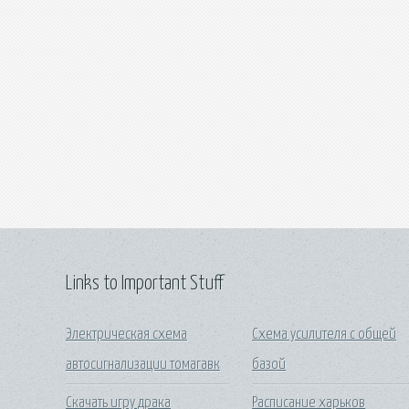
Links to Important Stuff
Электрическая схема
Схема усилителя с общей
автосигнализации томагавк
базой
Скачать игру драка
Расписание харьков