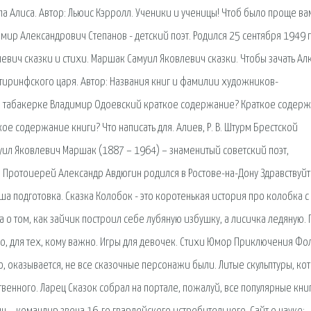
ела Алиса. Автор: Льюис Кэрролл. Ученики и ученицы! Чтоб было проще ва
мир Александрович Степанов - детский поэт. Родился 25 сентября 1949 г
вич сказки и стихи. Маршак Самуил Яковлевич сказки. Чтобы зачать Ал
тиринфского царя. Автор: Названия книг и фамилии художников-
к в табакерке Владимир Одоевский краткое содержание? Краткое содер
ое содержание книги? Что написать для. Алиев, Р. В. Штурм Брестской
 Самуил Яковлевич Маршак (1887 – 1964) – знаменитый советский поэт,
 Протоиерей Александр Авдюгин родился в Ростове-на-Дону Здравствуйт
аша подготовка. Сказка Колобок - это коротенькая история про колобка с
 о том, как зайчик построил себе лубяную избушку, а лисичка ледяную. 
ино, для тех, кому важно. Игры для девочек. Стихи Юмор Приключения Фо
, оказывается, не все сказочные персонажи были. Литые скульптуры, ко
енного. Ларец Сказок собрал на портале, пожалуй, все популярные книг