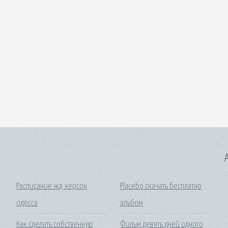
A
Расписание жд херсон
Placebo скачать бесплатно
одесса
альбом
Как сделать собственную
Фильм девять дней одного