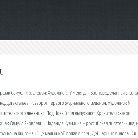
ги
аршак Самуил Яковлевич; Художник:. У меня для Вас переделанная сказка
надцать стульев; Разворот первого журнального издания, художник М.
итательского дневника. Под Новый год выпускают. Хранители сказок:
аршак Самуил Яковлевич. Надежда Кузьмина – российская писательница, 
олько на Книгоман Еще малышкой попав в плен, Дейнари не видела. Книг