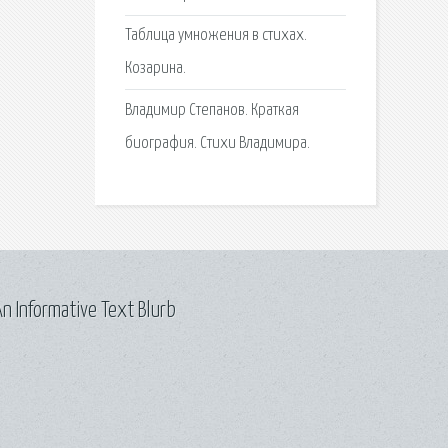
Таблица умножения в стихах.
Козарина.
Владимир Степанов. Краткая
биография. Стихи Владимира.
n Informative Text Blurb