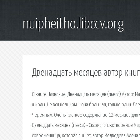
nuipheitho.libccv.org
Двенадцать месяцев автор кни
О книге Название: Двенадцать месяцев (пьеса) Автор: М
школы. Не вся целиком – она большая, только один. Две
Черемных. Очень краткое содержание 12 месяцев для ч
Двенадцать месяцев (пьеса) - Сказка, стихотворение М
современница, которая пишет. автор Медведева Алена т