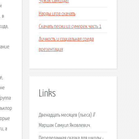
Чужак самиздат
м
Нарды игра скачать
. в
Скачать песни из сумерек часть 1
кида,
Личность и социальная среда
жание
презентация
е,
 не
Links
Группа
льклор
Двенадцать месяцев (пьеса) //
торые
Маршак Самуил Яковлевич.
и, а
Переделанная сказка для школы -