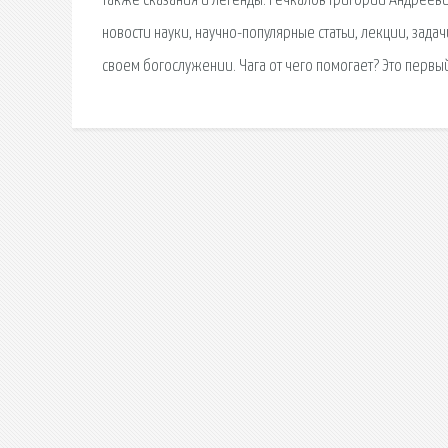
также сказания и легенды. Речкалов Григорий Андрееви
новости науки, научно-популярные статьи, лекции, задач
своем богослужении. Чага от чего помогает? Это первы