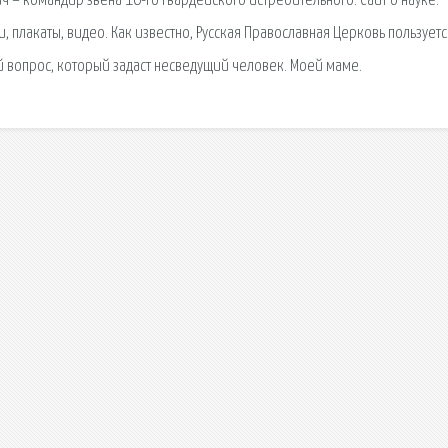
ч – командир звена 16-го гвардейского истребительного. Сайт о науке:
и, плакаты, видео. Как известно, Русская Православная Церковь пользуетс
й вопрос, который задаст несведущий человек. Моей маме.