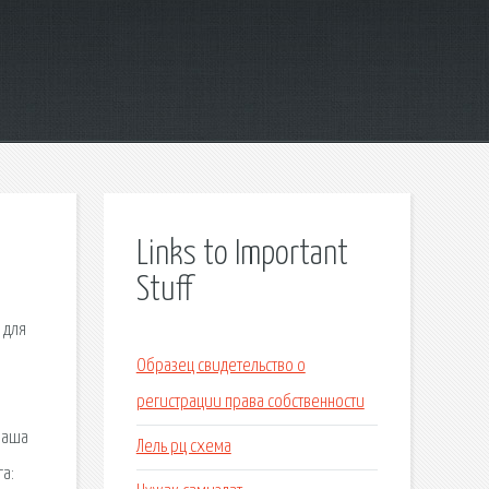
Links to Important
Stuff
 для
Образец свидетельство о
регистрации права собственности
наша
Лель рц схема
а: