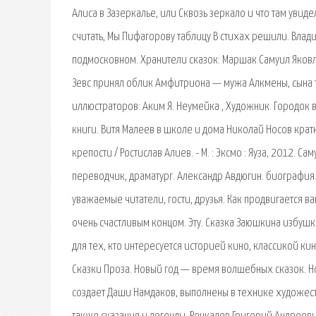
Алиса в Зазеркалье, или Сквозь зеркало и что там увид
считать, Мы Пифагорову таблицу В стихах решили. Влади
подмосковном. Хранители сказок: Маршак Самуил Яковле
Зевс принял облик Амфитриона — мужа Алкмены, сына 
иллюстраторов: Аким Я. Неумейка , Художник. Городо
книги. Витя Малеев в школе и дома Николай Носов кратк
крепости / Ростислав Алиев. - М. : Эксмо : Яуза, 2012.
переводчик, драматург. Александр Авдюгин. биография.
уважаемые читатели, гости, друзья. Как продвигается в
очень счастливым концом. Эту. Сказка Заюшкина избушка
для тех, кто интересуется историей кино, классикой к
Сказки Проза. Новый год — время волшебных сказок. Но
создает Даши Намдаков, выполнены в технике художеств