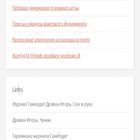
Таблица умножения тренажер игры
Плюсы и минусы винтового фундамента
Расписание электричек из кириши в питер
Bcm94313hmgb драйвер windows 8
Links
Журнал Самиздат Дравин Игорь. Сон в руку.
Дравин Игорь. Чужак.
Гаремники журнала СамИздат