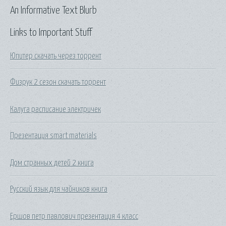
An Informative Text Blurb
Links to Important Stuff
Юпитер скачать через торрент
Физрук 2 сезон скачать торрент
Калуга расписание электричек
Презентация smart materials
Дом странных детей 2 книга
Русский язык для чайников книга
Ершов петр павлович презентация 4 класс