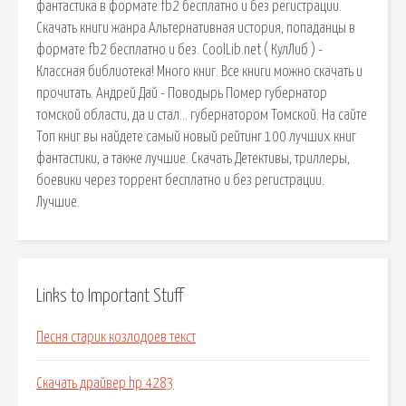
фантастика в формате fb2 бесплатно и без регистрации.
Скачать книги жанра Альтернативная история, попаданцы в
формате fb2 бесплатно и без. CoolLib.net ( КулЛиб ) -
Классная библиотека! Много книг. Все книги можно скачать и
прочитать. Андрей Дай - Поводырь Помер губернатор
томской области, да и стал… губернатором Томской. На сайте
Топ книг вы найдете самый новый рейтинг 100 лучших книг
фантастики, а также лучшие. Скачать Детективы, триллеры,
боевики через торрент бесплатно и без регистрации.
Лучшие.
Links to Important Stuff
Песня старик козлодоев текст
Скачать драйвер hp 4283