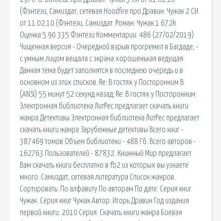
(Фэнтези, Самиздат, сетевая Hoodfire про Дравин: Чужак 2 СИ
от 11.02.10 (Фэнтези, Самиздат. Роман: Чужак 1 672k
Оценка:5.90 335 Фэнтези Комментарии: 486 (27/02/2019)
Чищенная версия - Очередной взрыв прогремел в Багдаде, -
с умным лицом вещала с экрана хорошенькая ведущая.
Данная тема будет заполнятся в последнею очередь и в
основном из этих списков. Re: В гостях у Посторонним В.
(ANSI) 55 минут 52 секунд назад; Re: В гостях у Посторонним.
Электронная библиотека ЛитРес предлагает скачать книги
жанра Детективы Электронная библиотека ЛитРес предлагает
скачать книги жанра Зарубежные детективы Всего книг -
387469 томов Объем библиотеки - 488 Гб. Всего авторов -
162763 Пользователей - 87832. Книжный Мир предлагает
Вам скачать книги бесплатно в fb2 из которых вы узнаете
много. Самиздат, сетевая литература Список жанров.
Сортировать: По алфавиту По авторам По дате. Серия книг
Чужак. Серия книг Чужак Автор: Игорь Дравин Год издания
первой книги: 2010 Серия. Скачать книги жанра Боевая