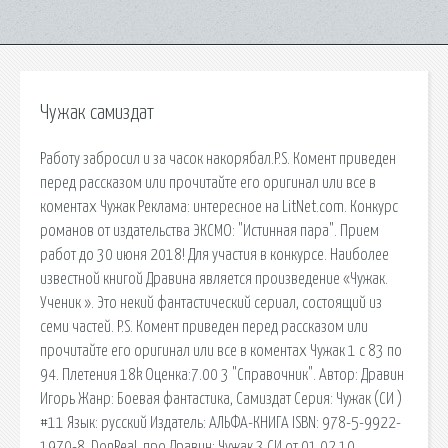
Чужак самиздат
Работу забросил и за часок накорябал.P.S. Комент приведен
перед рассказом или прочитайте его оригинал или все в
коментах Чужак Реклама: интересное на LitNet.com. Конкурс
романов от издательства ЭКСМО: "Истинная пара". Прием
работ до 30 июня 2018! Для участия в конкурсе. Наиболее
известной книгой Дравина является произведение «Чужак.
Ученик ». Это некий фантастический сериал, состоящий из
семи частей. P.S. Комент приведен перед рассказом или
прочитайте его оригинал или все в коментах Чужак 1 с 83 по
94. Плетения 18k Оценка:7.00 3 "Справочник". Автор: Дравин
Игорь Жанр: Боевая фантастика, Самиздат Серия: Чужак (СИ )
#11 Язык: русский Издатель: АЛЬФА-КНИГА ISBN: 978-5-9922-
1970-8. DonReaL про Дравин: Чужак 3 СИ от 01.02.10