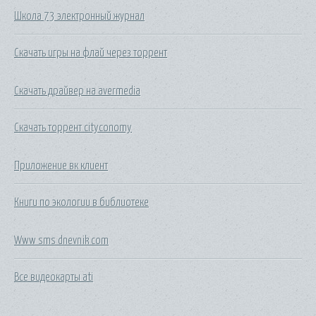
Школа 73 электронный журнал
Скачать игры на флай через торрент
Скачать драйвер на avermedia
Скачать торрент cityconomy
Приложение вк клиент
Книги по экологии в библиотеке
Www sms dnevnik com
Все видеокарты ati