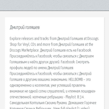
Дмитрий голяшев
Explore releases and tracks from Дмитрий Голяшев at Discogs.
Shop for Vinyl, CDs and more from Дмитрий Голяшев at the
Discogs Marketplace. Дмитрий Голяшев есть на Facebook.
Присоединяйтесь к Facebook, чтобы связаться с Дмитрием
Голяшевым и найти других друзей. Facebook. Смотреть
профили людей по имени Дмитрий Голяшев.
Присоединяйтесь к Facebook, чтобы связаться с Дмитрий
Голяшев и другими вашими знакомыми. HELLBOMB – это
одновременно и коллектив, уже успевший привлечь
внимание не одной сотни слушателей, и «темная лошадка»
отечественной. копченые ребрышки - Playlist. 8:34.
Самодельная Коптильня Своими Руками. Домашнее Горячее
Копчение Свиных Ребрышек · View full playlist (1 video).