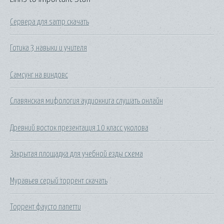
Сервера для samp скачать
Готика 3 навыки и учителя
Самсунг на виндовс
Славянская мифология аудиокнига слушать онлайн
Древний восток презентация 10 класс уколова
Закрытая площадка для учебной езды схема
Муравьев серый торрент скачать
Торрент фаусто папетти