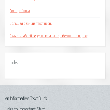
Гост тройника
Большая разница текст песни
Скачать сабвей серф на компьютер бесплатно париж
Links
An Informative Text Blurb
Links to Important Stuff