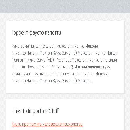
Торрент фаусто папетти
кума зима наталя фалион микола янченко Микола
Янченко,Наталя Фаліон Кума Зима hd) Микола Янченко,Наталя
Фаліон - Кума-Зима (HD) - YouTubeМикола янченко и наталия
фалион - Кума-зима — Скачать mp3 Микола янченко кума
зима. кума зима наталя фалион микола янченко Микола
Янченко,Наталя Фаліон Кума Зима hd) Микола.
Links to Important Stuff
Книги про память человека в психологии