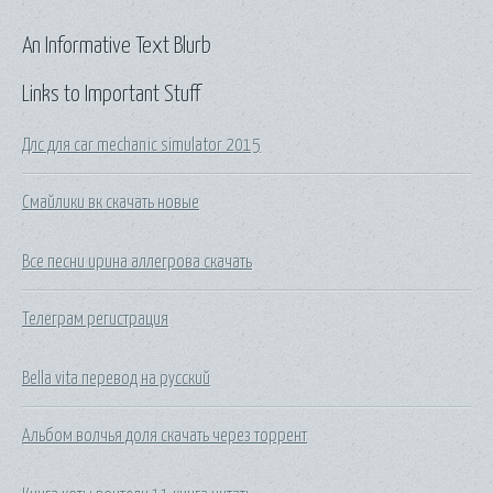
An Informative Text Blurb
Links to Important Stuff
Длс для car mechanic simulator 2015
Смайлики вк скачать новые
Все песни ирина аллегрова скачать
Телеграм регистрация
Bella vita перевод на русский
Альбом волчья доля скачать через торрент