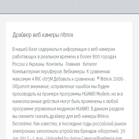
Драйвер веб камеры ritmix
В нашей базе содержиться информация о веб-камерах
работающих в реальном времени в более 800 городах
России и Украины. Контакты · Главная · Каталог ·
Компьютерная периферия; Вебкамеры. К сравнению:
максимум 4 RVC-005M Добавить к сравнению. © Ritmix 2006-.
Обратите внимание, исправление ошибок мы будем
производить на примере программы HUAWEI Modem, но все
нижеописанные действия могут быть применены к любой
программе управления модемом HUAWEI. В данном разделе
вы сможете скачать драйвер для веб-камеры Ritmix
бесплатно. Как известно, в последние годы российский рынок
электроники заполонили устройства брендов-оборотней. 30
Jun 2017 - 1 min - Uploaded by Антон СавасинДрайвера для