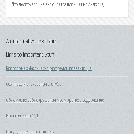
Что делать если не включается планшет на Андроид.
An Informative Text Blurb
Links to Important Stuff
Бартоломео франческо растрелли презентация
Ссылка для скачивания с ютуба
Обломки кораблекрушения моэм краткое содержание
Моды на майн 151
Обсуждение книги обитель