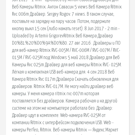
Веб Камеры Ritmix. Антон Савасин 5 views Веб Камера Ritmix
Rvc 006m Драйвер. Sergey Rogov. 7 views. В таком случае,
поставьте на зарядку на пару часов. Потом, подержите
кнопку выкл 15 сек (либо нажать reset). 8 Jun 2017 - 2 min -
Uploaded by Artemii GrigorevRitmix Веб Камера Драйвер
D0%B1%20%D0%9A%D0%B0. 27 авг 2016 . Драйверы и ПО
для веб-камер Ritmix RVC-005M / RVC-006M / RVC-007M / RVC-
015M / RVC-025M под Windows 5 май 2018 Драйвер для Веб
Камеры Rvc 025m Драйвер для веб камеры Ritmix RVC- 025M.
Лёгкая и компактная USB веб-камера для. 4 сен 2018 Веб
Камера Ritmix Rvc 017m Драйвера Cкачать обновления для
драйверов. Ritmix RVC-017M. Не могу найти драйвер веб
камеры. У меня камера ritmix rvc-007m которая
поставляется без драйверов. Камера рабочая и на другой
системе на этом же компьютере работала без. Драйвер:
Драйвер идут в комплекте. Web-камера RVC-025M от
компании Ritmix с интерфейсом подключения USB. Web -
камеры Perfeo, Ritmix. Веб-камеры Ritmix — Яндекс.Маркет