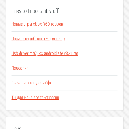
Links to Important Stuff
Новые игры xbox 360 торрент
Пираты карибского моря жанр
Usb driver mt65xx android zte v821 rar
Поиск пнг
Скачать вк как для айфона
Ты для меня все текст песни