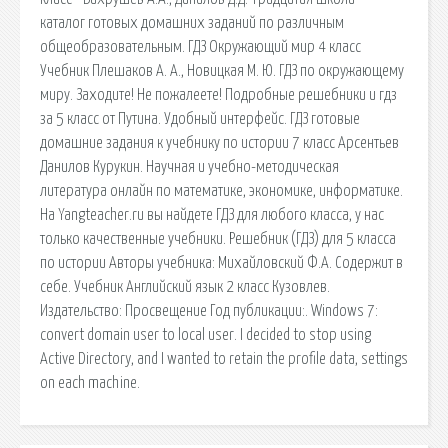
каталог готовых домашних заданий по различным
общеобразовательным. ГДЗ Окружающий мир 4 класс
Учебник Плешаков А. А., Новицкая М. Ю. ГДЗ по окружающему
миру. Заходите! Не пожалеете! Подробные решебники и гдз
за 5 класс от Путина. Удобный интерфейс. ГДЗ готовые
домашние задания к учебнику по истории 7 класс Арсентьев
Данилов Курукин. Научная и учебно-методическая
литература онлайн по математике, экономике, информатике.
На Yangteacher.ru вы найдете ГДЗ для любого класса, у нас
только качественные учебники. Решебник (ГДЗ) для 5 класса
по истории Авторы учебника: Михайловский Ф.А. Содержит в
себе. Учебник Английский язык 2 класс Кузовлев.
Издательство: Просвещение Год публикации:. Windows 7:
convert domain user to local user. I decided to stop using
Active Directory, and I wanted to retain the profile data, settings
on each machine.