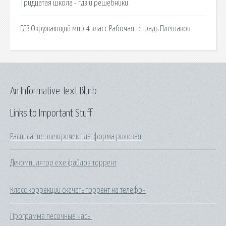
Тридцатая школа - гдз и решебники.
ГДЗ Окружающий мир 4 класс Рабочая тетрадь Плешаков
An Informative Text Blurb
Links to Important Stuff
Расписание электричек платформа рижская
Декомпилятор exe файлов торрент
Класс коррекции скачать торрент на телефон
Программа песочные часы