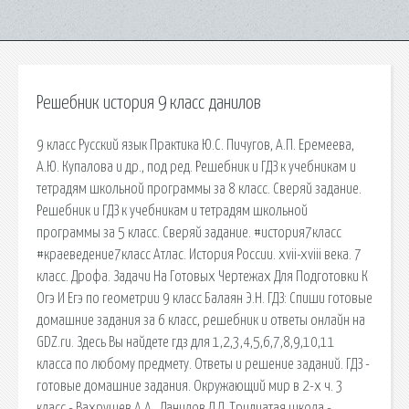
Решебник история 9 класс данилов
9 класс Русский язык Практика Ю.С. Пичугов, А.П. Еремеева,
А.Ю. Купалова и др., под ред. Решебник и ГДЗ к учебникам и
тетрадям школьной программы за 8 класс. Сверяй задание.
Решебник и ГДЗ к учебникам и тетрадям школьной
программы за 5 класс. Сверяй задание. #история7класс
#краеведение7класс Атлас. История России. xvii-xviii века. 7
класс. Дрофа. Задачи На Готовых Чертежах Для Подготовки К
Огэ И Егэ по геометрии 9 класс Балаян Э.Н. ГДЗ: Спиши готовые
домашние задания за 6 класс, решебник и ответы онлайн на
GDZ.ru. Здесь Вы найдете гдз для 1,2,3,4,5,6,7,8,9,10,11
класса по любому предмету. Ответы и решение заданий. ГДЗ -
готовые домашние задания. Окружающий мир в 2-х ч. 3
класс - Вахрушев А.А., Данилов Д.Д. Тридцатая школа -