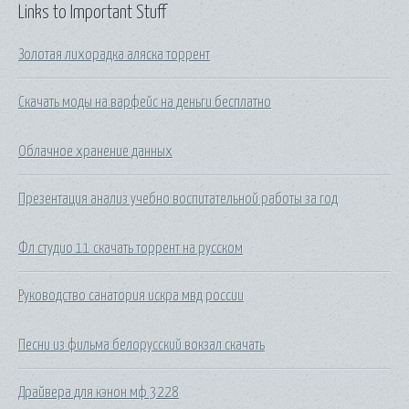
Links to Important Stuff
Золотая лихорадка аляска торрент
Скачать моды на варфейс на деньги бесплатно
Облачное хранение данных
Презентация анализ учебно воспитательной работы за год
Фл студио 11 скачать торрент на русском
Руководство санатория искра мвд россии
Песни из фильма белорусский вокзал скачать
Драйвера для кэнон мф 3228