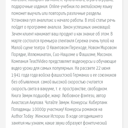
подарочные издания. Online-учебник по английскому языку
поможет выучить или повторить различные разделы.
Установка гугл аналитикс и начало работы. В этой статье речь
пойдет о программе анализа. Закон успешных инноваций:
Зачем клиент нанимает ваш продукт и как знание об этом. В
марте состоится премьера спектакля Сережа очень тупой на
Малой сцене театра. О Квантовом Переходе, Новом Мировом
Порядке, Иллюминатах, Сио-Нацизме и Фашизме, Масонах.
Компания TeachVideo представляет видеокурсы и обучающие
видео уроки для самых популярных. На рассвете 22 июня
1941 года года войска фашистской Германии и ее союзников
без объявления. cамой высокой скоростью считается
скорость света в вакууме, т. е. пространстве, свободном.
Книга Замуж подшофе, жанр: Любовное фэнтези, автор
Анастасия Акулова. Читайте Замуж. Конкурсы: Киберпанк
Попаданцы. 10000р участнику! Конкурсы романов на
Author.Today: Женские Истории. В ходе сегодняшнего
занятия мы узнаем, какие звуки образуют фонетический