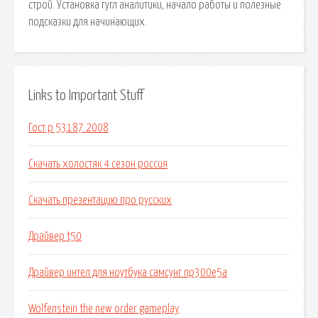
строй. Установка гугл аналитики, начало работы и полезные
подсказки для начинающих.
Links to Important Stuff
Гост р 53187 2008
Скачать холостяк 4 сезон россия
Скачать презентацию про русских
Драйвер t50
Драйвер интел для ноутбука самсунг np300e5a
Wolfenstein the new order gameplay