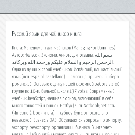
Русский язык для чайников книга
Книга: Менеджмент для чайников (Managing For Dummies).
Автор: Нельсон, Экономи. Аннотация, отзывы. بسم الله
الرحمن الرحيم و السلام عليكم ورحمة الله وبركاته.
Одна из лучших серий учебников. Испа́нский, или касти́льский
язык (исп. espa ol, castellano) — плюрицентрический иберо-
романский. Оставьте оценку нашей скромной работе в этой
группе по 10-ти бальной шкале 137 votes. Современный
учебник JavaScript, начиная с основ, включающий в себя
много тонкостей и фишек. Нетбук (англ. Netbook; net-сеть
(Интернет), book-книга) — субноутбук с относительно
невысокой. Бизнес в ОАЭ. Обсуждаются вопросы по импорту,
экспорту, реэкспорту, организации бизнеса. В интернет-
магазине Лабиринт Вы можете купить книги, игры и игрушки,