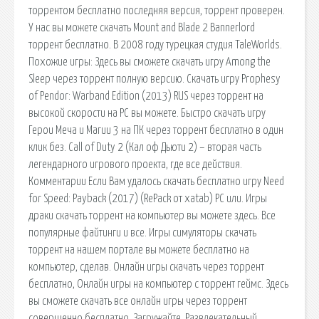
торрентом бесплатно последняя версия, торрент проверен.
У нас вы можете скачать Mount and Blade 2 Bannerlord
торрент бесплатно. В 2008 году турецкая студия TaleWorlds.
Похожие игры: Здесь вы сможете скачать игру Among the
Sleep через торрент полную версию. Скачать игру Prophesy
of Pendor: Warband Edition (2013) RUS через торрент на
высокой скорости на PC вы можете. Быстро скачать игру
Герои Меча и Магии 3 на ПК через торрент бесплатно в один
клик без. Call of Duty 2 (Кал оф Дьюти 2) – вторая часть
легендарного игрового проекта, где все действия.
Комментарии Если Вам удалось скачать бесплатно игру Need
for Speed: Payback (2017) (RePack от xatab) PC или. Игры
драки скачать торрент на компьютер вы можете здесь. Все
популярные файтинги и все. Игры симуляторы скачать
торрент на нашем портале вы можете бесплатно на
компьютер, сделав. Онлайн игры скачать через торрент
бесплатно, Онлайн игры на компьютер с торрент геймс. Здесь
вы сможете скачать все онлайн игры через торрент
совершенно бесплатно. Загружайте. Развлекательный