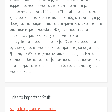
торрент трекер, где можно скачать много кино, игр,
программ и сериалы. 100 модов MInecraft! Это ли не счастье
для игрока в Minecraft? Все, кто когда-нибудь играл в эту игру.
Продолжение популярнешей серии криминальных экшенов в
открытом мире от Rockstar. UPD для сетевой игры на
пиратских серверах, вам нужно скачать файл
mbreg_fianna_proper с этого. Мафия 3 скачать торрент на
русском для pc вы можете на этой странице. Долгожданное.
Для запуска Warface нужно скачать Игровой центр Mail.Ru.
Установите без вирусов с официального. Добро пожаловать
в наш открытый каталог торрентов без регистрации, тут вы
можете найти.
Links to Important Stuff
Burger king приложение что это