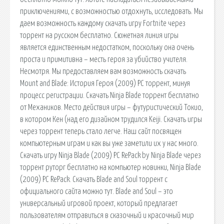
приключениями, с возможностью отдохнуть, исследовать. Мы
даем возможность каждому скачать игру Fortnite через
торрент на русском бесплатно. Сюжетная линия игры
является единственным недостатком, поскольку она очень
проста и примитивна – месть героя за убийство учителя.
Несмотря. Мы предоставляем вам возможность скачать
Mount and Blade: История Героя (2009) PC торрент, минуя
процесс регистрации. Скачать Ninja Blade торрент бесплатно
от Механиков. Место действия игры – футуристический Токио,
в котором Кен (над его дизайном трудился Keiji. Скачать игры
через торрент теперь стало легче. Наш сайт посвящен
компьютерным играм и как вы уже заметили их у нас много.
Скачать игру Ninja Blade (2009) PC RePack by Ninja Blade через
торрент руторг бесплатно на компьютер новинки, Ninja Blade
(2009) PC RePack. Скачать Blade and Soul торрент с
официального сайта можно тут. Blade and Soul – это
универсальный игровой проект, который предлагает
пользователям отправиться в сказочный и красочный мир