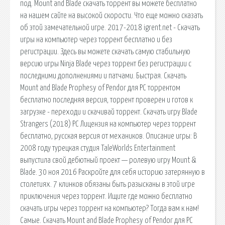
под. Mount and Blade скачать торрент вы можете бесплатно
на нашем сайте на высокой скорости. Что еще можно сказать
об этой замечательной игре. 2017-2018 igrent.net - Скачать
игры на компьютер через торрент бесплатно и без
регистрации. Здесь вы можете скачать самую стабильную
версию игры Ninja Blade через торрент без регистрации с
последними дополнениями и патчами. Быстрая. Скачать
Mount and Blade Prophesy of Pendor для PC торрентом
бесплатно последняя версия, торрент проверен и готов к
загрузке - переходи и скачивай торрент. Скачать игру Blade
Strangers (2018) PC Лицензия на компьютер через торрент
бесплатно, русская версия от механиков. Описание игры: В
2008 году турецкая студия TaleWorlds Entertainment
выпустила свой дебютный проект — ролевую игру Mount &
Blade. 30 ноя 2016 Раскройте для себя историю затерянную в
столетиях. 7 клинков обязаны быть разысканы в этой игре
приключения через торрент. Ищите где можно бесплатно
скачать игры через торрент на компьютер? Тогда вам к нам!
Самые. Скачать Mount and Blade Prophesy of Pendor для PC