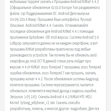
мобильные торрент скачать » Прошивка Android KitKat 4.4.2
(Официальное обновление 01010 Europe Тип раздаваемого
файла: zip Поддерживаемая ОС: Android Дата выпуска:
04.09.2014 Жанр: Прошивка Язык интерфейса: Русский
Описание. Android Kitkat 4.4. Скачать. Устанавливайте
последние обновления для Android Kitkat 4.4 с помощью
приложения Uptodown. Об этой версии. Система Android 5.0
Lollipop запускается далеко не на каждом смартфоне, а вот
прошивки KitKat разработаны практически под любые
разновидности устройств. Так почему бы не обновить свой
смартфон до этой ОС? В данной статье речь пойдет про
версию 4.4 от KitKat. asus fonepad 7 прошивка, asus fonepad
ошибка обновления, asus fonepad 7 как прошить, скачать
прошивку киткат 4.4.2. После обновления системы Андроид
полетела прошивка. Система перезагружается, пытается
обновиться, появляется мертвый дроид и надпись ошибка.
Загрузок: 105 163. Скачать Android 4.4.2 KitKat HTC-HD2
Kernel: tytung_jellybean_r2 Jan. Сказать спасибо
разработчику, помочь, и многое другое: подробнее, Для тех