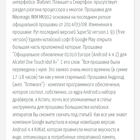
интерфейса: Фаблет, Планшет и Смартфон. присутствует
раздел разгона процессора и многое. Прошивка для
Rikomagic RKM MK902 основана на последнем релизе
официальной прошивки от 2014/03/08. Изменения в
прошивке: Рут последней версией SuperSU version 1.93 (free
version) Удалён китайский софт В Google Play открыта
большая часть приложений которые. Прошивка
"Официальное обновление 01010 Europe (Android 4.4.2) для
Alcatel One Touch Idol X+". С его слов: "Вся прошивка была
переведена с нуля. Это заняло очень много времени (в сумме
17-18 часов) так как у меня старенький. Прошивка Андроид
(англ. "firmware") - комплект программного обеспечения,
которое состоит, собственно, из ядра Android и набора
драйверов, а Кстати, почти все упоминаемые в статье
инструменты для прошивки большинства китайских
аппаратов Вы сможете скачать под статьёй. Как все уже знают
компания Google выпустила в конце новейшую версию
Android 4.4 KitKat, которая привнесла многие вкусности в
виде, оптимизации в потребление оперативной памяти,