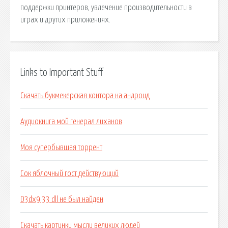
поддержки принтеров, увлечение производительности в
играх и других приложениях.
Links to Important Stuff
Скачать букмекерская контора на андроид
Аудиокнига мой генерал лиханов
Моя супербывшая торрент
Сок яблочный гост действующий
D3dx9 33 dll не был найден
Скачать картинки мысли великих людей