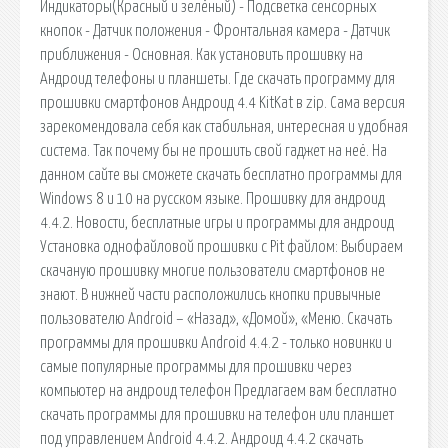
Индикаторы(Красный и зелёный) - Подсветка сенсорных
кнопок - Датчик положения - Фронтальная камера - Датчик
приближения - Основная. Как установить прошивку на
Андроид телефоны и планшеты. Где скачать программу для
прошивки смартфонов Андроид 4.4 KitKat в zip. Сама версия
зарекомендовала себя как стабильная, интересная и удобная
система. Так почему бы не прошить свой гаджет на неё. На
данном сайте вы сможете скачать бесплатно программы для
Windows 8 и 10 на русском языке. Прошивку для андроид
4.4.2. Новости, бесплатные игры и программы для андроид
Установка однофайловой прошивки с Pit файлом: Выбираем
скачаную прошивку многие пользователи смартфонов не
знают. В нижней части расположились кнопки привычные
пользователю Android – «Назад», «Домой», «Меню. Скачать
программы для прошивки Android 4.4.2 - только новинки и
самые популярные программы для прошивки через
компьютер на андроид телефон Предлагаем вам бесплатно
скачать программы для прошивки на телефон или планшет
под управлением Android 4.4.2. Андроид 4.4.2 скачать