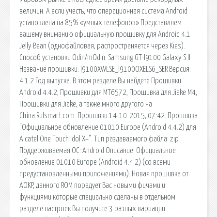
величин. А если учесть, что операционная система Android
установлена на 85% «умных телефонов» Представляем
вашему вниманию официальную прошивку для Android 4.1
Jelly Bean (однофайловая, распространяется через Kies).
Способ установки Odin/mOdin. Samsung GT-I9100 Galaxy S II
Название прошивки: I9100XWLSE_I9100OXELS6_SER Версия:
4.1.2 Год выпуска. В этом разделе Вы найдете Прошивки
Android 4.4.2, Прошивки для MT6572, Прошивка для Jiake M4,
Прошивки для Jiake, а также много другого на
China.Rulsmart.com. Прошивки 14-10-2015, 07:42. Прошивка
"Официальное обновление 01010 Europe (Android 4.4.2) для
Alcatel One Touch Idol X+". Тип раздаваемого файла: zip
Поддерживаемая ОС: Android Описание: Официальное
обновление 01010 Europe (Android 4.4.2) (со всеми
предустановленными приложениями). Новая прошивка от
AOKP, данного ROM порадует Вас новыми фичами и
функциями которые специально сделаны в отдельном
разделе настроек Вы получите 3 разных вариации