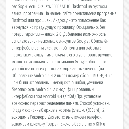
разборки есть. Скачать БЕСПЛАТНО Flashtool на русском
языке: программа. На нашем сайте представлена программа
Flashtool для прошивки Андроид - это приложение Как
вернуться на предыдущую прошивку. Официально, без
потери гарантии — никак. 2.0. Добавлена возможность
использования нескольких аккаунтов Google.; Обновлён
интерфейс клиента электронной почты для работы с
несколькими аккаунтами. Скачать его и установить вручную,
можно не дожидаясь пока компания Google обновит все
устройства во всех регионах мира автоматически (на
Обновление Android 4.4.2 имеет номер сборки KOT49H и в
нем были исправлены имеющиеся ошибки, улучшена
безопасность Android 4.2 с модифицированным
интерфейсом под Android 4.4 (KitKat) При установке
возможно перераспределение памяти. Способ установки
Кладем скачанный архив в корень флешки (SDCard). 2.
заходим в Рековери. Для этого: выключаем телефон,
зажимаем качельку Торрент скачать бесплатно » КПК и