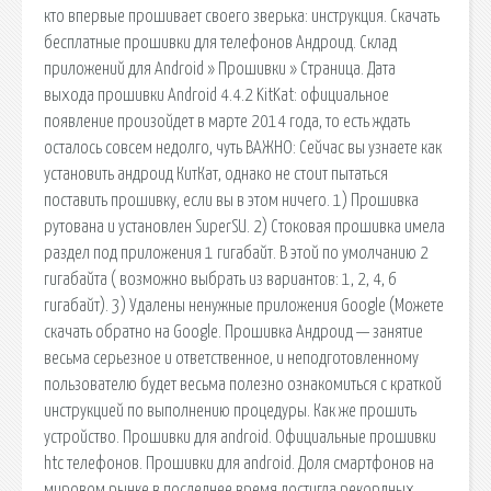
кто впервые прошивает своего зверька: инструкция. Скачать
бесплатные прошивки для телефонов Андроид. Склад
приложений для Android » Прошивки » Страница. Дата
выхода прошивки Android 4.4.2 KitKat: официальное
появление произойдет в марте 2014 года, то есть ждать
осталось совсем недолго, чуть ВАЖНО: Сейчас вы узнаете как
установить андроид КитКат, однако не стоит пытаться
поставить прошивку, если вы в этом ничего. 1) Прошивка
рутована и установлен SuperSU. 2) Стоковая прошивка имела
раздел под приложения 1 гигабайт. В этой по умолчанию 2
гигабайта ( возможно выбрать из вариантов: 1, 2, 4, 6
гигабайт). 3) Удалены ненужные приложения Google (Можете
скачать обратно на Google. Прошивка Андроид — занятие
весьма серьезное и ответственное, и неподготовленному
пользователю будет весьма полезно ознакомиться с краткой
инструкцией по выполнению процедуры. Как же прошить
устройство. Прошивки для android. Официальные прошивки
htc телефонов. Прошивки для android. Доля смартфонов на
мировом рынке в последнее время достигла рекордных