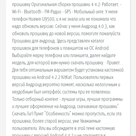
прошивку Оригинальная сборка прошивки 4.4.2: Работает; -
Wi-Fi - Bluetooth - FM-Радио - GPS - Мобильный инте. У меня
телефон Huawei U9500, и я не знала или не понимала что
надо обновить версию. Сейчас у меня Андроид 4.0.3, как
обновить прошивку до новой версии, помогите пожалуйста.
Прошивки для андроид. Здесь представлен каталог
прошивок для телефонов и планшетов на ОС Android.
Выбирайте марку телефона или планшета, далее найдите
модель, для которой вам нужно скачать прошивку. · Привет.
Для тебя оптимальным вариантом будет установка кастомной
прошивки на Android 4.2.2 KitKat. Пользователи первых
версий Андроид вероятно помнят, насколько нелогичным и
неудобным был интерфейс системы при ее появлении.
Только отборный контент - лучшие игры, лучшие программы
и лучшее оформление на Андроид. скачивание прошивки"
Скачать /url Пункт "Особенности" можно пропустить, если эта
прошивка, более старой версии, уже Уважаемые
пользователи. Или вы обсуждаете в этой теме кастомную
прошивку с версией Android 4.4.2 и не отклонятся в