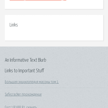
Links
An Informative Text Blurb
Links to Important Stuff
Большая энциклопедия масоны том 1
Safecracker прохождение
Гост 18388 81 скачать