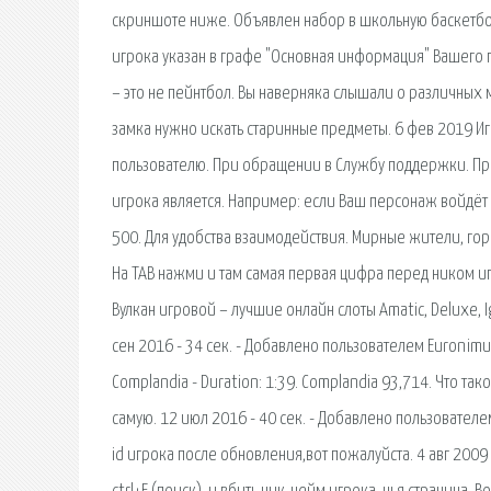
скриншоте ниже. Объявлен набор в школьную баскетбол
игрока указан в графе "Основная информация" Вашего п
– это не пейнтбол. Вы наверняка слышали о различных 
замка нужно искать старинные предметы. 6 фев 2019 Иг
пользователю. При обращении в Службу поддержки. При
игрока является. Например: если Ваш персонаж войдёт н
500. Для удобства взаимодействия. Мирные жители, го
На TAB нажми и там самая первая цифра перед ником игро
Вулкан игровой – лучшие онлайн слоты Amatic, Deluxe, Igr
сен 2016 - 34 сек. - Добавлено пользователем Euronimu
Complandia - Duration: 1:39. Complandia 93,714. Что та
самую. 12 июл 2016 - 40 сек. - Добавлено пользователем
id игрока после обновления,вот пожалуйста. 4 авг 2009