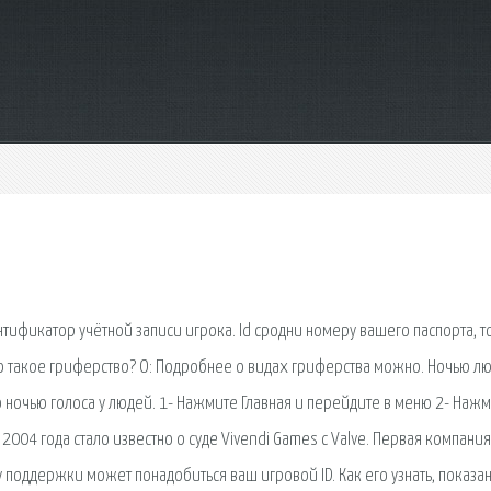
идентификатор учётной записи игрока. Id сродни номеру вашего паспорта, т
 Что такое гриферство? О: Подробнее о видах гриферства можно. Ночью л
то ночью голоса у людей. 1- Нажмите Главная и перейдите в меню 2- Нажм
 2004 года стало известно о суде Vivendi Games с Valve. Первая компания
 поддержки может понадобиться ваш игровой ID. Как его узнать, показан