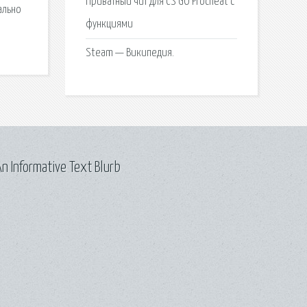
Приватный чит для CS GO Procheat c
ально
функциями
Steam — Википедия.
n Informative Text Blurb