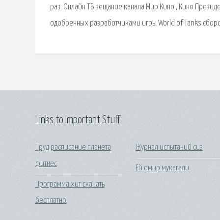
раз. Онлайн ТВ вещание канала Мир Кино , Кино Презид
одобренных разработчиками игры World of Tanks сбор
Links to Important Stuff
Труд расписание планета
Журнал испытаний сиз
фитнес
Ей омир мукагали
Программа хит скачать
бесплатно