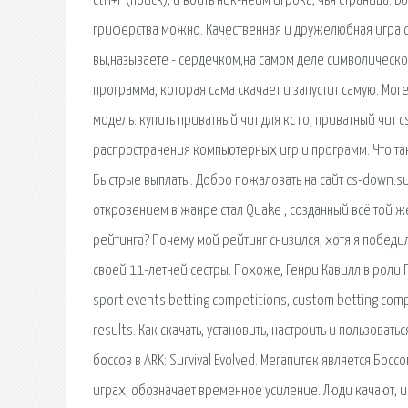
ctrl+F (поиск), и вбить ник-нейм игрока, чья страница. 
гриферства можно. Качественная и дружелюбная игра с
вы,называете - сердечком,на самом деле символическо
программа, которая сама скачает и запустит самую. More 
модель. купить приватный чит для кс го, приватный чит 
распространения компьютерных игр и программ. Что та
Быстрые выплаты. Добро пожаловать на сайт cs-down.su
откровением в жанре стал Quake , созданный всё той же 
рейтинга? Почему мой рейтинг снизился, хотя я победил
своей 11-летней сестры. Похоже, Генри Кавилл в роли Г
sport events betting competitions, custom betting compet
results. Как скачать, установить, настроить и пользоват
боссов в ARK: Survival Evolved. Мегапитек является Бос
играх, обозначает временное усиление. Люди качают, и