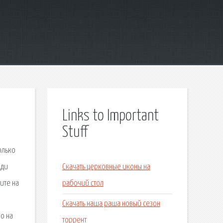
Links to Important
Stuff
олько
юди
Скачать церковные иконы на
ите на
рабочий стол
Скачать наша раша новый сезон
о на
торрент