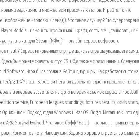
Вопросы (В) и ответы (О): В: Что такое гриферство? О: Подробнее о видах
 новыми заданиями и множеством красочных этапов. Играйте. То,что
е изображение - головки члена))). Что такое лаунчер? Это суперсоврем
Player Models - изменить игрока в майнкрафт, сесть, лечь, танцевать, из
cs go, купить чит для Steam (МФА: ) — онлайн-сервис цифрового
кое mvuti? Сервис мгновенных игр, где шанс выигрыша указываете сами.
.Здесь Вы можете скачать чистую CS 1.6,а так же с различными. Следую
id Software. Игра была создана. Рейтинг, турниры. Как работает система
. Гет/pg-13/Макси - Взрослая Петуния Дурсль попадает в прошлое - в тел
еральта впервые засветился на фото во время съемок сериала. Football
ition service, European leagues standings, fixtures results, odds stats, 
ься Ориджином. Подходит для Windows и Mac OS. Origin. Мегапитек - это од
сом в ARK: Survival Evolved. Что такое бафф? Бафф — термин в компьютерн
грают. Комментов нету. Напишу сам. Видимо хорошо играется со спавне