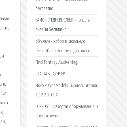
бесплатно.
енная
ЗАМОК СРЕДНЕВЕКОВЬЯ — играть
менить
онлайн бесплатно.
объявлен набор в школьную
баскетбольную команду.известен.
щим
Final Fantasy Awakening.
СКАЧАТЬ ЛАУНЧЕР.
о
 and
More Player Models - модель игрока
live
1.12.2 1.11.2.
ин из
FORPOST - лазертаг оборудование и
ых
оружие купить.
ром,