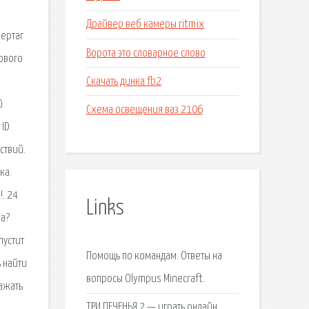
Драйвер веб камеры ritmix
зертаг
Ворота это словарное слово
кового
Скачать динка fb2
й
Схема освещения ваз 2106
 ID
ствий.
ка.
!. 24
Links
на?
пустит
Помощь по командам. Ответы на
ь найти
вопросы Olympus Minecraft.
нажать
ТРИ ПЕЧЕНЬЯ 2 — играть онлайн