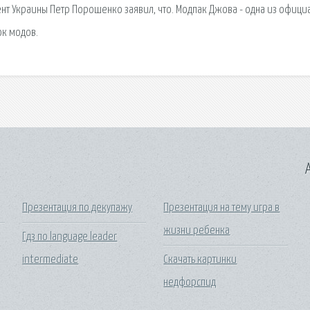
ент Украины Петр Порошенко заявил, что. Модпак Джова - одна из офици
ок модов.
A
Презентация по декупажу
Презентация на тему игра в
жизни ребенка
Гдз по language leader
intermediate
Скачать картинки
недфорспид