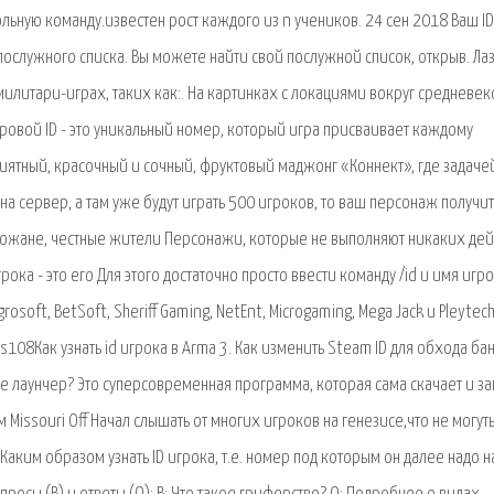
ьную команду.известен рост каждого из n учеников. 24 сен 2018 Ваш ID
ослужного списка. Вы можете найти свой послужной список, открыв. Ла
милитари-играх, таких как:. На картинках с локациями вокруг средневе
ровой ID - это уникальный номер, который игра присваивает каждому
ятный, красочный и сочный, фруктовый маджонг «Коннект», где задаче
а сервер, а там уже будут играть 500 игроков, то ваш персонаж получит
рожане, честные жители Персонажи, которые не выполняют никаких дей
ка - это его Для этого достаточно просто ввести команду /id и имя игро
osoft, BetSoft, Sheriff Gaming, NetEnt, Microgaming, Mega Jack и Pleytech
s108Как узнать id игрока в Arma 3. Как изменить Steam ID для обхода ба
кое лаунчер? Это суперсовременная программа, которая сама скачает и за
 Missouri Off Начал слышать от многих игроков на генезисе,что не могут
 Каким образом узнать ID игрока, т.е. номер под которым он далее надо 