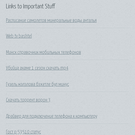
Links to Important Stuff
Расписание самолетов минеральные воды анталья
Web tv bashtel
Минск справочник мобильных телефонов
Убийца акаме 1 сезон скачать mp4
Гузель жэлэлова бэхетле бул минус
Скачать торрент ворон 3
Драйвер для подключение телефона к компьютеру
Гост р 53510 статус