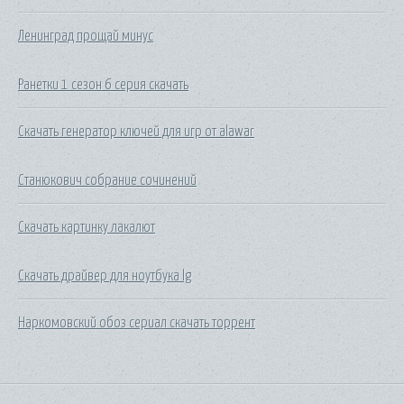
Ленинград прощай минус
Ранетки 1 сезон 6 серия скачать
Скачать генератор ключей для игр от alawar
Станюкович собрание сочинений
Скачать картинку лакалют
Скачать драйвер для ноутбука lg
Наркомовский обоз сериал скачать торрент