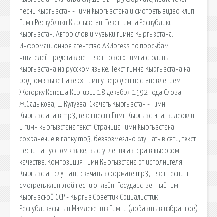
песни Кыргызстан - Гимн Кыргызстана и смотреть видео клип.
Гимн Республики Кыргызстан. Текст гимна Республики
Кыргызстан. Автор слов и музыки гимна Кыргызстана.
Информационное агентство АКИpress по просьбам
читателей представляет текст нового гимна столицы
Кыргызстана на русском языке. Текст гимна Кыргызстана на
родном языке Наверх Гимн утверждён постановлением
Жогорку Кенеша Киргизии 18 декабря 1992 года Слова:
Ж.Садыкова, Ш.Кулуева. Скачать Кыргызстан - Гимн
Кыргызстана в mp3, текст песни Гимн Кыргызстана, видеоклип
и гимн кыргызстана текст. Страница Гимн Кыргызстана
сохранение в папку mp3, безвозмездно слушать в сети, текст
песни на нужном языке, выступления автора в высоком
качестве. Композиция Гимн Кыргызстана от исполнителя
Кыргызстан слушать, скачать в формате mp3, текст песни и
смотреть клип этой песни онлайн. Государственный гимн
Кыргызской ССР - Кыргыз Советтик Социалисттик
Республикасынын Мамлекеттик Гимни (добавить в избранное)