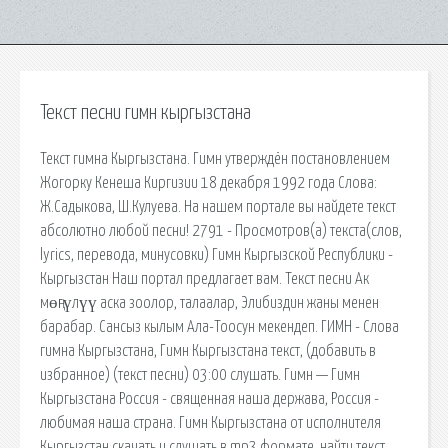
Текст песни гимн кыргызстана
Текст гимна Кыргызстана. Гимн утверждён постановлением
Жогорку Кенеша Киргизии 18 декабря 1992 года Слова:
Ж.Садыкова, Ш.Кулуева. На нашем портале вы найдете текст
абсолютно любой песни! 2791 - Просмотров(a) текста(слов,
lyrics, перевода, минусовки) Гимн Кыргызской Республики -
Кыргызстан Наш портал предлагает вам. Текст песни Ак
мөңгүлүү аска зоолор, талаалар, Элибиздин жаны менен
барабар. Сансыз кылым Ала-Тоосун мекендеп. ГИМН - Слова
гимна Кыргызстана, Гимн Кыргызстана текст, (добавить в
избранное) (текст песни) 03:00 слушать. Гимн — Гимн
Кыргызстана Россия - священная наша держава, Россия -
любимая наша страна. Гимн Кыргызстана от исполнителя
Кыргызстан скачать и слушать в mp3 формате, найти текст