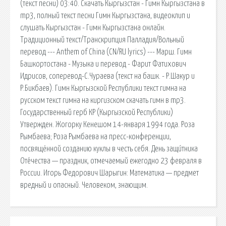
(текст песни) 03:40. Скачать Кыргызстан - Гимн Кыргызстана в
mp3, полный текст песни Гимн Кыргызстана, видеоклип и
слушать Кыргызстан - Гимн Кыргызстана онлайн.
Традиционный текст/Транскрипция Палладия/Вольный
перевод --- Anthem of China (CN/RU lyrics) --- Марш. Гимн
Башкортостана - Музыка и перевод - Фарит Фатихович
Идрисов, соперевод-С.Чураева (текст на башк. - Р.Шакур и
Р.Бикбаев). Гимн Кыргызской Республики текст гимна на
русском текст гимна на киргизском скачать гимн в mp3.
Государственный герб КР (Кыргызской Республики)
Утвержден. Жогорку Кенешом 14-января 1994 года. Роза
Рымбаева; Роза Рымбаева на пресс-конференции,
посвящённой созданию куклы в честь себя. День защи́тника
Оте́чества — праздник, отмечаемый ежегодно 23 февраля в
России. Игорь Федорович Шарыгин: Математика — предмет
вредный и опасный. Человеком, знающим.