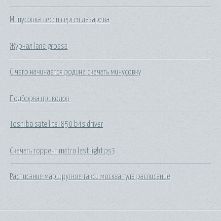
Минусовка песен сергея лазарева
Журнал lana grossa
С чего начинается родина скачать минусовку
Подборка приколов
Toshiba satellite l850 b4s driver
Скачать торрент metro last light ps3
Расписание маршрутное такси москва тула расписание