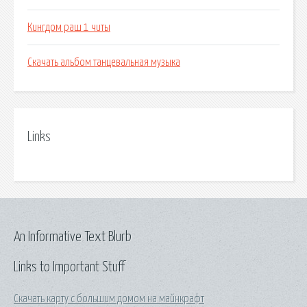
Кингдом раш 1 читы
Скачать альбом танцевальная музыка
Links
An Informative Text Blurb
Links to Important Stuff
Скачать карту с большим домом на майнкрафт