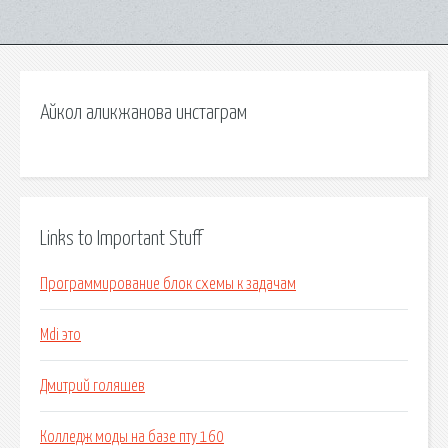
Айкол аликжанова инстаграм
Links to Important Stuff
Программирование блок схемы к задачам
Mdi это
Дмитрий голяшев
Колледж моды на базе пту 160