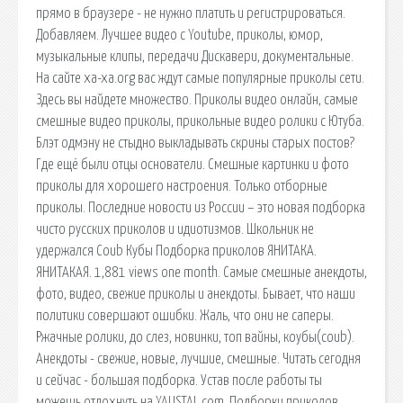
прямо в браузере - не нужно платить и регистрироваться.
Добавляем. Лучшее видео с Youtube, приколы, юмор,
музыкальные клипы, передачи Дискавери, документальные.
На сайте xa-xa.org вас ждут самые популярные приколы сети.
Здесь вы найдете множество. Приколы видео онлайн, самые
смешные видео приколы, прикольные видео ролики с Ютуба.
Блэт одмэну не стыдно выкладывать скрины старых постов?
Где ещё были отцы основатели. Смешные картинки и фото
приколы для хорошего настроения. Только отборные
приколы. Последние новости из России – это новая подборка
чисто русских приколов и идиотизмов. Школьник не
удержался Coub Кубы Подборка приколов ЯНИТАКА.
ЯНИТАКАЯ. 1,881 views one month. Самые смешные анекдоты,
фото, видео, свежие приколы и анекдоты. Бывает, что наши
политики совершают ошибки. Жаль, что они не саперы.
Ржачные ролики, до слез, новинки, топ вайны, коубы(coub).
Анекдоты - свежие, новые, лучшие, смешные. Читать сегодня
и сейчас - большая подборка. Устав после работы ты
можешь отдохнуть на YAUSTAL.com. Подборки приколов,