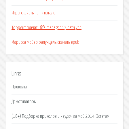
Игры скачать на пк каталог
Торрент скачать fifa manager 13 патч упл
Марисса майер рапунцель скачать epub
Links
Приколы.
Демотиваторы.
(18+) Подборка приколов и неудач за май 2014. Эстетам.