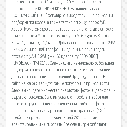
интересные из них. 13 ч. назад - 20 мин. - Добавлено
пользователем КОСМИЧЕСКИЙ ЕНОТНа нашем канале
"КОСМИЧЕСКИЙ ЕНОТ" регулярно выходят лучшие приколы и
подборки приколов, а так же тест на психику, попробуй.
Хабиб Нурмагомедов выпрыгивает из октагона, драка после
боя с Конором Макгрегором, все углы McGregor vs Khabib
Brawl 4 дн. назад - 17 мин. - Добавлено пользователем ТОЧКА
ПРИКОЛАВыигрывай телефоны и денежные призы здесь
https://bit.ly/2UG6WUg +30% к депозиту ПРОМОКОД:
HUMOR1903 ПРИКОЛЫ. Свежая и, что немаловажно, большая
подборка приколов из картинок и фото Все самое лучшее
для вашего хорошего настроения! Предыдущий пост. На
сайте xa-xa.org вас ждут самые популярные приколы сети.
Здесь вы найдете множество анекдотов- фото- видео- флеш-
и других приколов. Если вы устали от проблем, забот или
просто загрустили Свежая ежедневная подборка фото
приколов, смешных картинок и просто красивых. (18+)
Подборка приколов и неудач за май 2014. Эстетам и
впечатлительным не смотреть. Все флеш игры работают