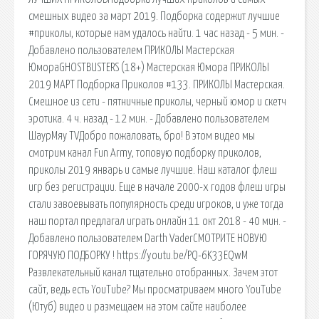
смешных видео за март 2019. Подборка содержит лучшие
#приколы, которые нам удалось найти. 1 час назад - 5 мин. -
Добавлено пользователем ПРИКОЛЫ Мастерская
ЮмораGHOSTBUSTERS (18+) Мастерская Юмора ПРИКОЛЫ
2019 МАРТ Подборка Приколов #133. ПРИКОЛЫ Мастерская.
Смешное из сети - пятничные приколы, черный юмор и скетч
эротика. 4 ч. назад - 12 мин. - Добавлено пользователем
ШаурМяу TVДобро пожаловать, бро! В этом видео мы
смотрим канал Fun Army, топовую подборку приколов,
приколы 2019 январь и самые лучшие. Наш каталог флеш
игр без регистрации. Еще в начале 2000-х годов флеш игры
стали завоевывать популярность среди игроков, и уже тогда
наш портал предлагал играть онлайн 11 окт 2018 - 40 мин. -
Добавлено пользователем Darth VaderСМОТРИТЕ НОВУЮ
ГОРЯЧУЮ ПОДБОРКУ ! https://youtu.be/PQ-6K33EQwM
Развлекательный канал тщательно отобранных. Зачем этот
сайт, ведь есть YouTube? Мы просматриваем много YouTube
(Ютуб) видео и размещаем на этом сайте наиболее