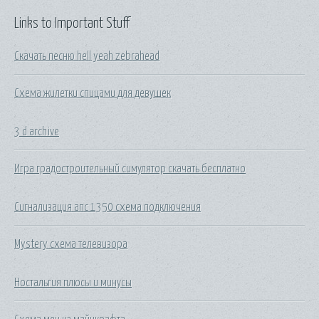
Links to Important Stuff
Скачать песню hell yeah zebrahead
Схема жилетки спицами для девушек
3 d archive
Игра градостроительный симулятор скачать бесплатно
Сигнализация апс 1350 схема подключения
Mystery схема телевизора
Ностальгия плюсы и минусы