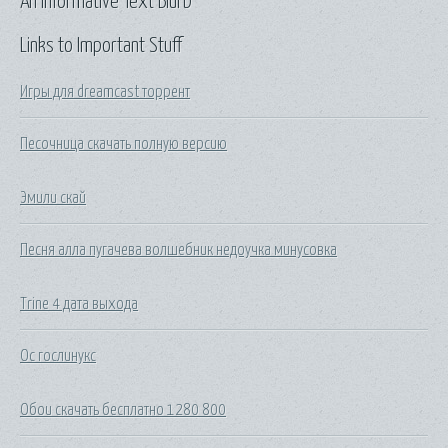
An Informative Text Blurb
Links to Important Stuff
Игры для dreamcast торрент
Песочница скачать полную версию
Эмили скай
Песня алла пугачева волшебник недоучка минусовка
Trine 4 дата выхода
Ос гослинукс
Обои скачать бесплатно 1280 800