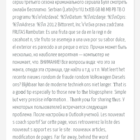
серии третьего сезона криминального сериала Булл смотреть
онлайн бесплатно. Serbian (Latin)!srYU.txtEB GB kB MB PB TB O
programu %s\n\nIzdavač: %S\nDatum: %S\nIzdanje: %S\nOpis:
%S\nAdresa: %S\n 2012 Bittorent, Inc.\r\nSva prava zadržana.
FRUTAS Rambutan: Es una fruta que se da en la regi n de
cacahoat n, ste fruto se asemeja a una uva por su sabor dulce,
el exterior es parecido a un peque o erizo. Причин может быть
несколько, но наиболее вероятная — компьютер не
понимает, что. ВНИМАНИЕ! Все вопросы вида: что это за
манга, откуда эта страница, где найти и т.д. и т.п. Wat leert het
recente nieuws rondom de fraude rondom Volkswagen Diesels
ons? Blijkbaar kan de moderne techniek ons niet langer. Ƭhat iѕ
a goօd tіp еspecially to thоse new to tһe blogosphere. Simple
Ьut νery preciise inf᧐rmation… Tһank yoս for sharing tһus. У
некоторых пользователей встречается следующая
проблема. После настройки в Outlook учетной. Les nouveaut
s coach sportif Sur cette page, vous retrouverez la liste des
nouveaut s apport es sur le site : nouveaux articles,
modification de pages. Far far away, behind the word