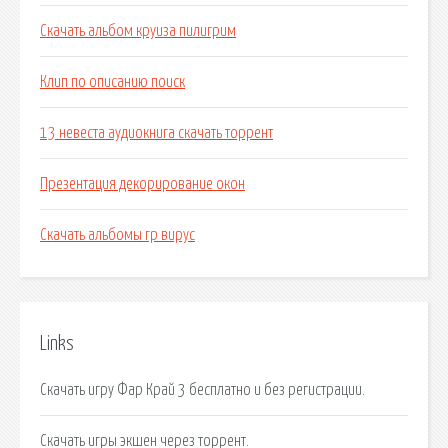
Скачать альбом круиза пилигрим
Клип по описанию поиск
13 невеста аудиокнига скачать торрент
Презентация декорирование окон
Скачать альбомы гр вирус
Links
Скачать игру Фар Край 3 бесплатно и без регистрации.
Скачать игры экшен через торрент.