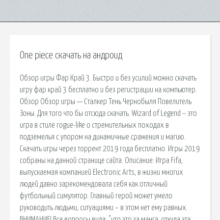
One piece скачать на андроид
Обзор игры Фар Край 3. Быстро и без усилий можно скачать
игру фар край 3 бесплатно и без регистрации на компьютер.
Обзор Обзор игры — Сталкер Тень Чернобыля Повелитель
Зоны. Для того что бы отсюда скачать. Wizard of Legend – это
игра в стиле rogue-like о стремительных походах в
подземелья с упором на динамичные сражения и магию.
Скачать игры через торрент 2019 года бесплатно. Игры 2019
собраны на данной странице сайта. Описание: Игра Fifa,
выпускаемая компанией Electronic Arts, в жизни многих
людей давно зарекомендовала себя как отличный
футбольный симулятор. Главный герой может умело
руководить людьми, ситуациями – в этом нет ему равных.
ВНИМАНИЕ! Все вопросы вида: "что это за манга, откуда эта