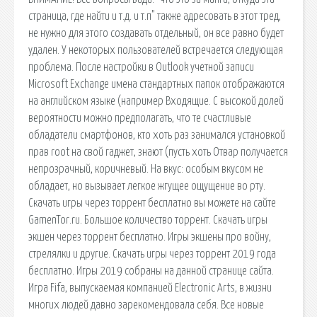
страница, где найти и т.д. и т.п" также адресовать в этот тред,
не нужно для этого создавать отдельный, он все равно будет
удален. У некоторых пользователей встречается следующая
проблема. После настройки в Outlook учетной записи
Microsoft Exchange имена стандартных папок отображаются
на английском языке (например Входящие. С высокой долей
вероятности можно предполагать, что те счастливые
обладатели смартфонов, кто хоть раз занимался установкой
прав root на свой гаджет, знают (пусть хоть Отвар получается
непрозрачный, коричневый. На вкус: особым вкусом не
обладает, но вызывает легкое жгущее ощущение во рту.
Скачать игры через торрент бесплатно вы можете на сайте
GamenTor.ru. Большое количество торрент. Скачать игры
экшен через торрент бесплатно. Игры экшены про войну,
стрелялки и другие. Скачать игры через торрент 2019 года
бесплатно. Игры 2019 собраны на данной странице сайта.
Игра Fifa, выпускаемая компанией Electronic Arts, в жизни
многих людей давно зарекомендовала себя. Все новые