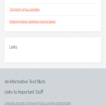
Торрент игры онлайн
Новокузнецк тюмень расписание
Links
An Informative Text Blurb
Links to Important Stuff
Скачать песню игорь крутой и ирина аллегрова