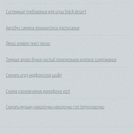
Системные требования для игры black desert
Автобус самара лениногорск расписание
Денис клявер текст песни
Темные аллеи бунин чистый понедельник краткое содержание
Скачать игру недфорспид шифт
Схема расключения домофона vizit
Скачать музыку наколочки наколочки гоп татуировочки