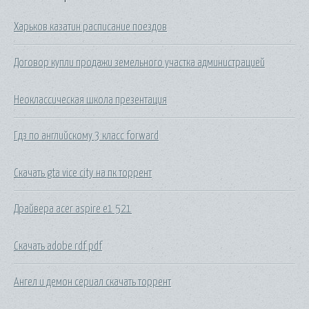
Харьков казатин расписание поездов
Договор купли продажи земельного участка администрацией
Неоклассическая школа презентация
Гдз по английскому 3 класс forward
Скачать gta vice city на пк торрент
Драйвера acer aspire e1 521
Скачать adobe rdf pdf
Ангел и демон сериал скачать торрент