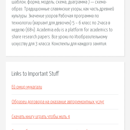
шаблон; форма, модель; схема, диаграмма ) — схема-
образ. Традиционные славянские узоры, как часть древней
культуры. Значение узоров Рабочая программа по
технологии (вариант для девочек) 5 – 6 класс по 2часа в
неделю (68ч). Academia.edu is a platform for academics to
share research papers. Все уроки по Изобразительному
искусству для 3 класса. Конспекты для каждого занятия.
Links to Important Stuff
Ей омир мукагали
Образец договора на оказание авторемонтных услуг
Скачать книгу играть чтобы жить 4