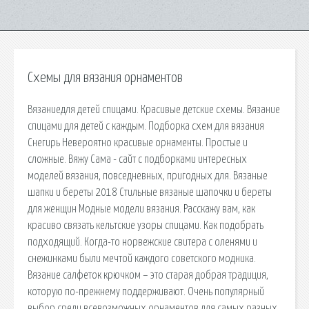
Схемы для вязания орнаментов
Вязаниедля детей спицами. Красивые детские схемы. Вязание
спицами для детей с каждым. Подборка схем для вязания
Снегирь Невероятно красивые орнаменты. Простые и
сложные. Вяжу Сама - сайт с подборками интересных
моделей вязания, повседневных, пригодных для. Вязаные
шапки и береты 2018 Стильные вязаные шапочки и береты
для женщин Модные модели вязания. Расскажу вам, как
красиво связать кельтские узоры спицами. Как подобрать
подходящий. Когда-то норвежские свитера с оленями и
снежинками были мечтой каждого советского модника.
Вязание салфеток крючком – это старая добрая традиция,
которую по-прежнему поддерживают. Очень популярный
выбор среди всевозможных орнаментов для самых разных