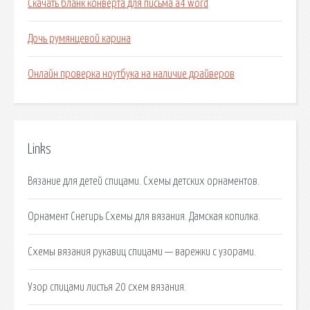
Скачать бланк конверта для письма а4 word
Дочь румянцевой карина
Онлайн проверка ноутбука на наличие драйверов
Links
Вязание для детей спицами. Схемы детских орнаментов.
Орнамент Снегирь Схемы для вязания. Дамская копилка.
Схемы вязания рукавиц спицами — варежки с узорами.
Узор спицами листья 20 схем вязания.