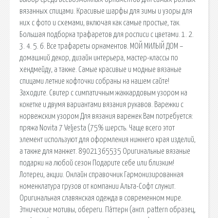
вязанных спицами. Красивые шарфы для зимы и узоры для
них с фото и схемами, включая как самые простые, так.
Большая подборка трафаретов для росписи с цветами. 1. 2.
3. 4. 5. 6. Все трафареты орнаментов. МОЙ МИЛЫЙ ДОМ –
домашний декор, дизайн интерьера, мастер-классы по
хендмейду, а также. Самые красивые и модные вязаные
спицами летние кофточки собраны на нашем сайте!
Заходите. Свитер с симпатичным жаккардовым узором на
кокетке и двумя вариантами вязания рукавов. Варежки с
норвежским узором Для вязания варежек Вам потребуется:
пряжа Novita 7 Veljesta (75% шерсть. Чаще всего этот
элемент используют для оформления нижнего края изделий,
а также для манжет. 89021365535 Оригинальные вязаные
подарки на любой сезон Подарите себе или близким!
Лотереи, акции. Онлайн справочник Гармонизированная
номенклатура грузов от компании Альта-Софт служит.
Оригинальная славянская одежда в современном мире.
Этнические мотивы, обереги. Па́ттерн (англ. pattern образец,