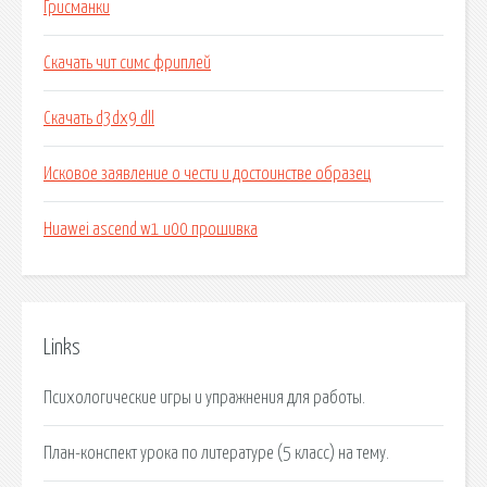
Грисманки
Скачать чит симс фриплей
Скачать d3dx9 dll
Исковое заявление о чести и достоинстве образец
Huawei ascend w1 u00 прошивка
Links
Психологические игры и упражнения для работы.
План-конспект урока по литературе (5 класс) на тему.