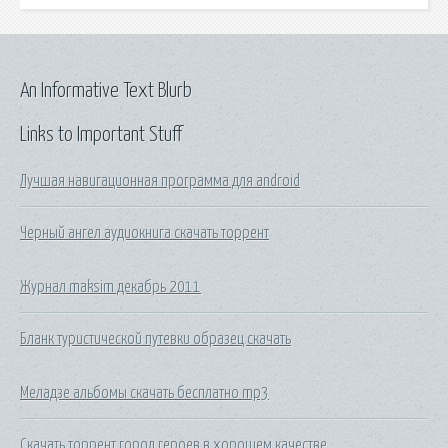
An Informative Text Blurb
Links to Important Stuff
Лучшая навигационная программа для android
Черный ангел аудиокнига скачать торрент
Журнал maksim декабрь 2011
Бланк туристической путевки образец скачать
Меладзе альбомы скачать бесплатно mp3
Скачать торрент город героев в хорошем качестве