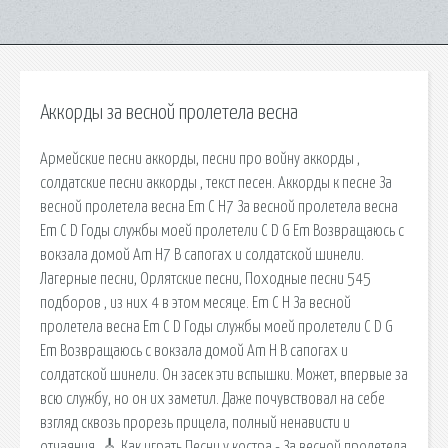
Аккорды за весной пролетела весна
Армейские песни аккорды, песни про войну аккорды ,
солдатские песни аккорды , текст песен. Аккорды к песне За
весной пролетела весна Em C H7 За весной пролетела весна
Em C D Годы службы моей пролетели C D G Em Возвращаюсь с
вокзала домой Am H7 В сапогах и солдатской шинели.
Лагерные песни, Орлятские песни, Походные песни 545
подборов , из них 4 в этом месяце. Em C H За весной
пролетела весна Em C D Годы службы моей пролетели C D G
Em Возвращаюсь с вокзала домой Am H В сапогах и
солдатской шинели. Он засек эти вспышки. Может, впервые за
всю службу, но он их заметил. Даже почувствовал на себе
взгляд сквозь прорезь прицела, полный ненависти и
отчаяния. 🎸 Как играть Песни у костра - За весной пролетела