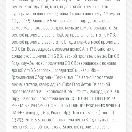
весна , аккорды, бой, текст, видео разбор песни. 4. Три
курицы за три дня снесли 3 яйца. Сколько яиц снесут 12 кур за
12 дней? 5. Запишите 6 чётных чисел подряд так, чтобы
самое маленькое было вдвое меньше самого большого. За
весной пролетела весна Подбор прислал: p_carr Em C H7 За
весной пролетела весна Em C D Годы службы моей пролетели
C D G Em Возвращаюсь с вокзала домой Am H7 В сапогах и
солдатской шинели. Em G B За весной пролетела весна Em G B
Годы службы моей пролетели C D G Возвращаюсь с вокзала
домой Am B В сапогах и солдатской шинели. Mix -
Гражданская Оборона - "Весна" или "За весной пролетела
весна" (гитара, кавер дд) YouTube Егор Летов. За весной
пролетела весна — Червяков Юра — тексты, аккорды, скачать
mp3. За весной пролетела весна. ♫ ЭТО ПРОСТО ШЕДЕВР ! ! !
РЕБЯТА В КОЧЕГАРКЕ ОТОЖГЛИ по ПОЛНОЙ ! РУКИ ВВЕРХ ЛУЧШИЙ
ПАРЕНЬ. Аккорды, Gtp, Видео, Mp3, Тексты. . Весна (Тополя)
13293. Em G B За весной пролетела весна Зайди и узнай текст
песни «За весной пролетела За весной пролетела весна,