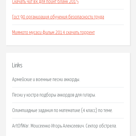
Скачать чит вх для поинт бланк 2015
Гост 90 организация обучения безопасности труда
Миямото мусаси фильм 2014 скачать торрент
Links
Армейские и военные песни аккорды.
Песни у костра подборы аккордов для гитары.
Олимпиадные задания по математике (4 класс) по теме.
ArtOfWar. Моисеенко Игорь Алексеевич. Сектор обстрела.