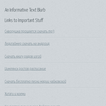
An Informative Text Blurb
Links to Important Stuff
Скворушка прощается скачать mp3
Ледитаймер скачать на андроид
Скачать книгу радов изгой
Цимлянск ростов расписание
Скачать бесплатно песни марии чайковской
Хитаги и коеми