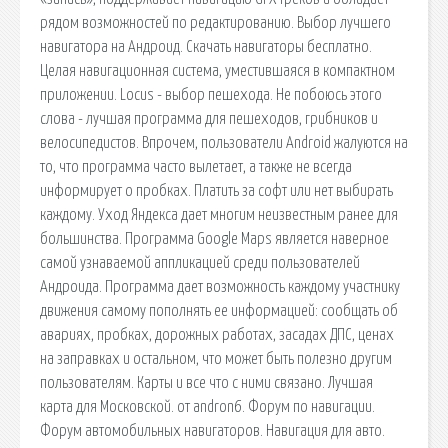
рядом возможностей по редактированию. Выбор лучшего
навигатора на Андроид. Скачать навигаторы бесплатно.
Целая навигационная система, уместившаяся в компактном
приложении. Locus - выбор пешехода. Не побоюсь этого
слова - лучшая программа для пешеходов, грибников и
велосипедистов. Впрочем, пользователи Android жалуются на
то, что программа часто вылетает, а также не всегда
информирует о пробках. Платить за софт или нет выбирать
каждому. Уход Яндекса дает многим неизвестным ранее для
большинства. Программа Google Maps является наверное
самой узнаваемой аппликацией среди пользователей
Андроида. Программа дает возможность каждому участнику
движения самому пополнять ее информацией: сообщать об
авариях, пробках, дорожных работах, засадах ДПС, ценах
на заправках и остальном, что может быть полезно другим
пользователям. Карты и все что с ними связано. Лучшая
карта для Московской. от andron6. Форум по навигации.
Форум автомобильных навигаторов. Навигация для авто.