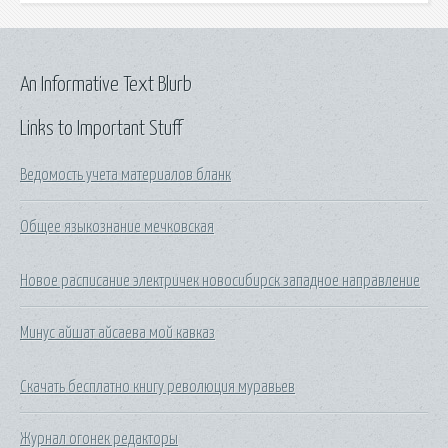
An Informative Text Blurb
Links to Important Stuff
Ведомость учета материалов бланк
Общее языкознание мечковская
Новое расписание электричек новосибирск западное направление
Минус айшат айсаева мой кавказ
Скачать бесплатно книгу революция муравьев
Журнал огонек редакторы