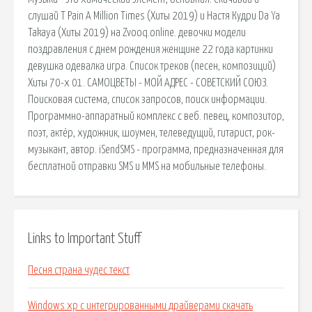
слушай T Pain A Million Times (Хиты 2019) и Настя Кудри Da Ya
Takaya (Хиты 2019) на Zvooq.online. девочки модели
поздравления с днем рождения женщине 22 года картинки
девушка одевалка игра. Список треков (песен, композиций)
Хиты 70-х 01. САМОЦВЕТЫ - МОЙ АДРЕС - СОВЕТСКИЙ СОЮЗ.
Поисковая сиcтема, список запросов, поиск информации.
Программно-аппаратный комплекс с веб. певец, композитор,
поэт, актёр, художник, шоумен, телеведущий, гитарист, рок-
музыкант, автор. iSendSMS - программа, предназначенная для
бесплатной отправки SMS и MMS на мобильные телефоны.
Links to Important Stuff
Песня страна чудес текст
Windows xp с интегрированными драйверами скачать