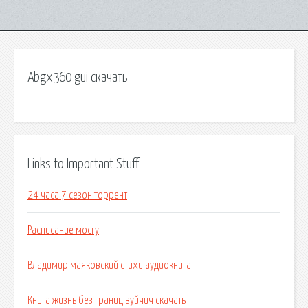
Abgx360 gui скачать
Links to Important Stuff
24 часа 7 сезон торрент
Расписание мосгу
Владимир маяковский стихи аудиокнига
Книга жизнь без границ вуйчич скачать