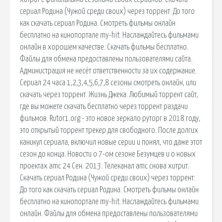
сериал Родина (Чужой среди своих) через торрент: До того
как скачать сериал Родина. Смотреть фильмы онлайн
бесплатно на кинопортале my-hit. Наслаждайтесь фильмами
онлайн в хорошем качестве. Скачать фильмы бесплатно.
Файлы для обмена предоставлены пользователями сайта.
Администрация не несёт ответственности за их содержание.
Сериал 24 часа 1,2,3,4,5,6,7,8 сезоны смотреть онлайн, или
скачать через торрент. Жизнь Джека. Любимый торрент сайт,
где вы можете скачать бесплатно через торрент раздачи
фильмов. Rutor1.org - это новое зеркало руторг в 2018 году,
это открытый торрент трекер для свободного. После долгих
каникул сериала, включил новые серии и понял, что даже этот
сезон до конца. Новости о 7-ом сезоне Безумцев и о новых
проектах amc 24 Сен. 2013. Телеканал amc снова хитрит.
Скачать сериал Родина (Чужой среди своих) через торрент:
До того как скачать сериал Родина. Смотреть фильмы онлайн
бесплатно на кинопортале my-hit. Наслаждайтесь фильмами
онлайн. Файлы для обмена предоставлены пользователями