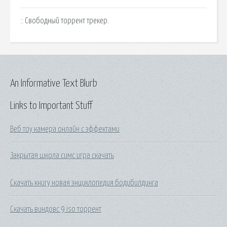
:: Свободный торрент трекер.
An Informative Text Blurb
Links to Important Stuff
Веб тоу камера онлайн с эффектами
Закрытая школа симс игра скачать
Скачать книгу новая энциклопедия бодибилдинга
Скачать виндовс 9 iso торрент