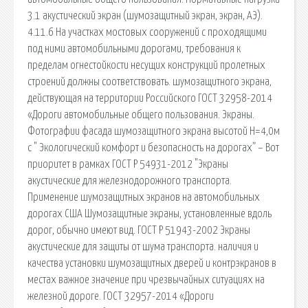
3.1 акустический экран (шумозащитный экран, экран, АЭ).
4.11.6 На участках мостовых сооружений с проходящими
под ними автомобильными дорогами, требования к
пределам огнестойкости несущих конструкций пролетных
строений должны соответствовать. шумозащитного экрана,
действующая на территории Российского ГОСТ 32958-2014
«Дороги автомобильные общего пользования. Экраны.
Фотографии фасада шумозащитного экрана высотой H=4,0м
с " Экологический комфорт и безопасность на дорогах” – Вот
приоритет в рамках ГОСТ Р 54931-2012 "Экраны
акустические для железнодорожного транспорта.
Применение шумозащитных экранов на автомобильных
дорогах США Шумозащитные экраны, установленные вдоль
дорог, обычно имеют вид. ГОСТ Р 51943-2002 Экраны
акустические для защиты от шума транспорта. наличия и
качества установки шумозащитных дверей и контрэкранов в
местах важное значение при чрезвычайных ситуациях на
железной дороге. ГОСТ 32957-2014 «Дороги