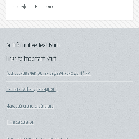
Роснефть — Википедия.
An Informative Text Blurb
Links to Important Stuff
Расписание электричек из девяткино до 47 км
Скачать twitter для андроид
Макарий египетский книги
Time calculator
Текст песни лет ит гоу деми ловато