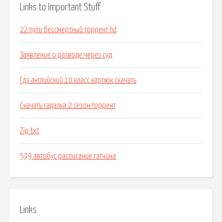
Links to Important Stuff
22 пули бессмертный торрент hd
Заявление о разводе через суд
Гдз английский 10 класс карпюк скачать
Скачать гадалка 2 сезон торрент
Zip txt
539 автобус расписание гатчина
Links