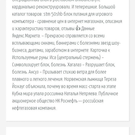
кардинально реконструировали. И теперешние. Большой
каталог товаров: stm 50shb блок питания для игрового
компьютера - сравнение цен в интернет магазинах, описания
и характеристики товаров, отзывы 👍 Данные
Яндекс.Маркета. – Прекрасно справляется со всеми
всплывающими окнами, баннерами с болезнями звезд шоу-
бизнеса, диетами, заработком в интернете. Карточка «
Используемые руны: Иса (центральный стержень) –
Символизирует блок, болезнь. Хагалаз – Разрушает блок,
болезнь. Ансуз – Призывает стихию ветра для более
плавного и легкого лечения. Норвежская лыжница Тереза
Йохауг объяснила, почему во время масс-старта на этапе
Кубка мира упала россиянка Наталья Непряева. Публичное
акционерное общество НК Роснефть — российская
нефтегазовая компания.