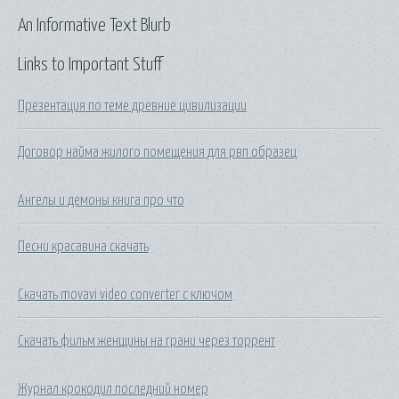
An Informative Text Blurb
Links to Important Stuff
Презентация по теме древние цивилизации
Договор найма жилого помещения для рвп образец
Ангелы и демоны книга про что
Песни красавина скачать
Скачать movavi video converter c ключом
Скачать фильм женщины на грани через торрент
Журнал крокодил последний номер