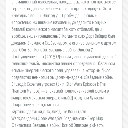
анимационный телесериал, находилась, как и при просмотре
сериала, под впечатлением от всего происходящего. Хотя
«Звездные войны: Эпизод 7 – Пробуждение силы»
«простеньким» никак не назовешь, уж здесь-то мощных
баталий космического масштаба хоть отбавляй, да и
вообще, экшен грандиозный. Когда-то ситх Дарт Вейдер был
джедаем Энакином Скайуокером, а его наставником и другом
был Оби-Ван Кеноби. Звездные войны: Эпизод 7 –
Пробуждение силы (2015) Давным-давно, в далекой-далекой
галактике судьбы множества планет определялись балансом
«силы», энергетического поля, управление которым было
подвластно немногим рыцарям-джедаям. «Звёздные войны.
Эпизод I: Скрытая угроза» (англ. Star Wars Episode I: The
Phantom Menace) — эпический приключенческий фильм в
жанре космическая опера, снятый Джорджем Лукасом.
Подробнее art,арт,красивые
картинки,девушка,ситх,Звездные Войны,Star
Wars,фэндомы,Clone Wars,SW. Владыка-ситх Скер Мир
Фантастики. Звездные войны: Все об Эпизоде 3 «Месть