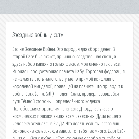
Звездные войны 7 ситх
Это не Звездные Войны. Это пародия для сбора денег. В
старой Саге был сюжет, причинно-следственная связь, а
здесь набор каких-то голых фактов, мол именно так и все.
Мирная и процветающая планета Набу. Торговая федерация,
не желая платить налоги, вступает в прямой конфликт с
королевой Амидалой, правящей на планете, что приводит к
войне. Ситх (англ. Sith) — адепт Силы, придерживавшийся
пути Тёмной стороны и определённого кодекса.
Полюбившаяся зрителям кино-сага Джорджа Лукаса о
космических приключениях всем известных. Душа нашего
человека вселилась в Р2-Д2. Что делать если ты, всего лишь
бочонок на колесиках, а зависит от тебя так много. Дарт Бэйн,
считающийся ситх’ари. «Тот, кто сумел освободить себя от