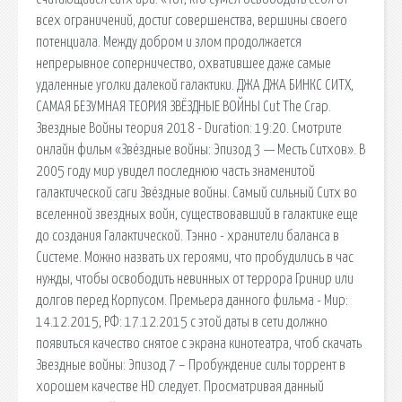
всех ограничений, достиг совершенства, вершины своего
потенциала. Между добром и злом продолжается
непрерывное соперничество, охватившее даже самые
удаленные уголки далекой галактики. ДЖА ДЖА БИНКС СИТХ,
САМАЯ БЕЗУМНАЯ ТЕОРИЯ ЗВЁЗДНЫЕ ВОЙНЫ Cut The Crap.
Звездные Войны теория 2018 - Duration: 19:20. Смотрите
онлайн фильм «Звёздные войны: Эпизод 3 — Месть Ситхов». В
2005 году мир увидел последнюю часть знаменитой
галактической саги Звёздные войны. Самый сильный Ситх во
вселенной звездных войн, существовавший в галактике еще
до создания Галактической. Тэнно - хранители баланса в
Системе. Можно назвать их героями, что пробудились в час
нужды, чтобы освободить невинных от террора Гринир или
долгов перед Корпусом. Премьера данного фильма - Мир:
14.12.2015, РФ: 17.12.2015 с этой даты в сети должно
появиться качество снятое с экрана кинотеатра, чтоб скачать
Звездные войны: Эпизод 7 – Пробуждение силы торрент в
хорошем качестве HD следует. Просматривая данный