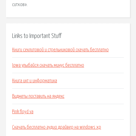
ситхов».
Links to Important Stuff
Книги секлитовой и стрельниковой скачать бесплатно
Iowa улыбайся скачать минус бесплатно
Книга икт и информатика
Виджеты поставить на яндекс
Pink floyd va
Скачать бесплатно аудио драйвер на windows xp