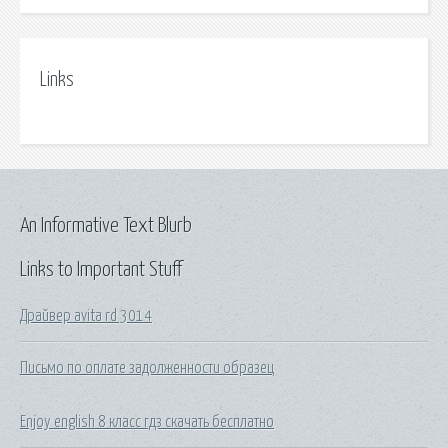
Links
An Informative Text Blurb
Links to Important Stuff
Драйвер avita rd 3014
Письмо по оплате задолженности образец
Enjoy english 8 класс гдз скачать бесплатно