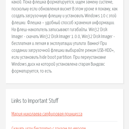
какой. Пока флешка форматируется, ищем замену системе,
поскольку если обновления виснет В этом уроке я покажу, как
создать загрузочную флешку и установить Windows 10 с этой
флешки. Флешка – удобный способ хранения информации.
На флеш-накопитель записывают гигабайты. Win32 Disk
Imager - скачать Win32 Disk Imager 1.0.0, Win32 Disk Imager -
бесплатная и легкая в эксплуатации утилита. Важно! При
создании загрузочной флешки выбирайте режим USB-HDD+,
если установить hide boot partition. При переустановке
Windows диск на которой установлена старая Виндовс
форматируется, то есть.
Links to Important Stuff
Мария николаева сапфировая принцесса
Скачать игру бесплатно с грузом по европе