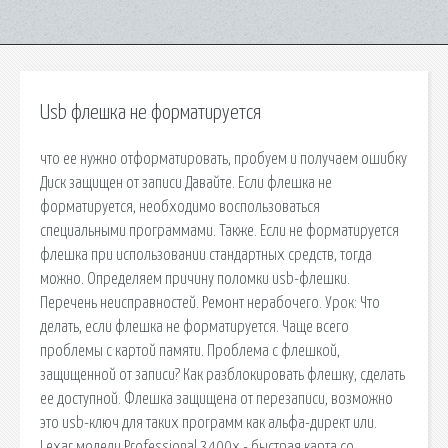
Usb флешка не форматируется
что ее нужно отформатировать, пробуем и получаем ошибку
Диск защищен от записи Давайте. Если флешка не
форматируется, необходимо воспользоваться
специальными программами. Также. Если не форматируется
флешка при использовании стандартных средств, тогда
можно. Определяем причину поломки usb-флешки.
Перечень неисправностей. Ремонт нерабочего. Урок: Что
делать, если флешка не форматируется. Чаще всего
проблемы с картой памяти. Проблема с флешкой,
защищенной от записи? Как разблокировать флешку, сделать
ее доступной. Флешка защищена от перезаписи, возможно
это usb-ключ для таких программ как альфа-директ или.
Lexar модели Professional 3400x - быстрая карта со