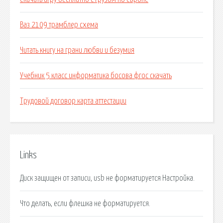
Ваз 2109 трамблер схема
Читать книгу на грани любви и безумия
Учебник 5 класс информатика босова фгос скачать
Трудовой договор карта аттестации
Links
Диск защищен от записи, usb не форматируется Настройка.
Что делать, если флешка не форматируется.