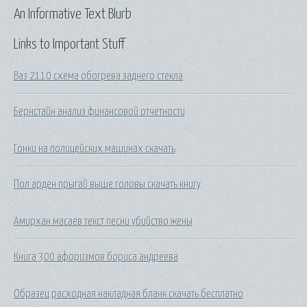
An Informative Text Blurb
Links to Important Stuff
Ваз 2110 схема обогрева заднего стекла
Бернстайн анализ финансовой отчетности
Гонки на полицейских машинах скачать
Пол арден прыгай выше головы скачать книгу
Амирхан масаев текст песни убийство жены
Книга 300 афоризмов бориса андреева
Образец расходная накладная бланк скачать бесплатно