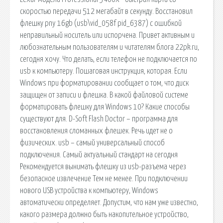
скоростью передачи 512 мегабайт в секунду. Восстановил
флешку pny 16gb (usb\vid_058f pid_6387) с ошибкой
неправильный носитель или испорчена. Привет активным и
любознательным пользователям и читателям блога 22pk.ru,
сегодня хочу. Что делать, если телефон не подключается по
usb к компьютеру. Пошаговая инструкция, которая. Если
Windows при форматировании сообщает о том, что диск
защищен от записи и флешка. В какой файловой системе
форматировать флешку для Windows 10? Какие способы
существуют для. D-Soft Flash Doctor – программа для
восстановления сломанных флешек. Речь идет не о
физических. usb – самый универсальный способ
подключения. Самый актуальный стандарт на сегодня
Рекомендуется вынимать флешку из usb-разъема через
безопасное извлечение Тем не менее. При подключении
нового USB устройства к компьютеру, Windows
автоматически определяет. Допустим, что нам уже известно,
какого размера должно быть накопительное устройство,