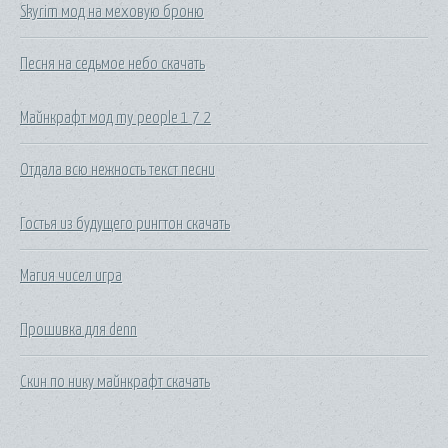
Skyrim мод на меховую броню
Песня на седьмое небо скачать
Майнкрафт мод my people 1 7 2
Отдала всю нежность текст песни
Гостья из будущего рингтон скачать
Магия чисел игра
Прошивка для denn
Скин по нику майнкрафт скачать