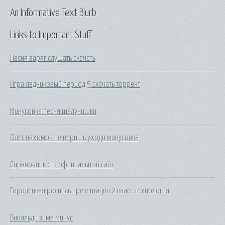
An Informative Text Blurb
Links to Important Stuff
Песня варяг слушать скачать
Игра ледниковый период 5 скачать торрент
Минусовка песня шалунишки
Олег пахомов не веришь уходи минусовка
Справочник спз официальный сайт
Городецкая роспись презентация 2 класс технология
Вивальди зима минус