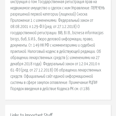
инструкция о том. Государственная регистрация прав на
недвижимое имущество и сделок с ним Управление. ПЕРЕЧЕНЬ
разрешений первой категории (лицензий) Сноска.
Приложение 1 с изменениями. Федеральный закон от
08.08.2001 n 129-ФЗ (ред. от 27.12.2018) О
государственной регистрации. BIB, B.I.B., biznesa informacijas
birojs, биб, Б.И.Б., бюро деловой информации, право,
документы. Ст. 149 НК РФ с комментариями и судебной
практикой. Налоговый кодекс в действующей редакции. Об
обращении лекарственных средств (с изменениями на 27
декабря 2018 года). Федеральный закон от 12.04.2010 n
61-ФЗ (ред. от 27.12.2018) Об обращении лекарственных
средств. Официальный сайт единой информационной
системы в сфере закупок оглавление. Примечание РЦПИ!
Порядок введения в действие Кодекса РК см. ст.186.
Links to Important Stuff