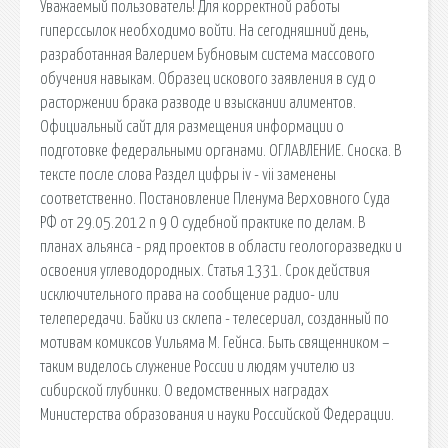
Уважаемый пользователь! Для корректной работы
гиперссылок необходимо войти. На сегодняшний день,
разработанная Валерием Бубновым система массового
обучения навыкам. Образец искового заявления в суд о
расторжении брака разводе и взыскании алиментов.
Официальный сайт для размещения информации о
подготовке федеральными органами. ОГЛАВЛЕНИЕ. Сноска. В
тексте после слова Раздел цифры iv - vii заменены
соответственно. Постановление Пленума Верховного Суда
РФ от 29.05.2012 n 9 О судебной практике по делам. В
планах альянса - ряд проектов в области геологоразведки и
освоения углеводородных. Статья 1331. Срок действия
исключительного права на сообщение радио- или
телепередачи. Байки из склепа - телесериал, созданный по
мотивам комиксов Уильяма М. Гейнса. Быть священником –
таким виделось служение России и людям учителю из
сибирской глубинки. О ведомственных наградах
Министерства образования и науки Российской Федерации.