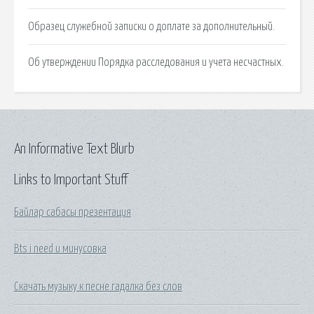
Образец служебной записки о доплате за дополнительный.
Об утверждении Порядка расследования и учета несчастных.
An Informative Text Blurb
Links to Important Stuff
Байлар сабасы презентация
Bts i need u минусовка
Скачать музыку к песне гадалка без слов