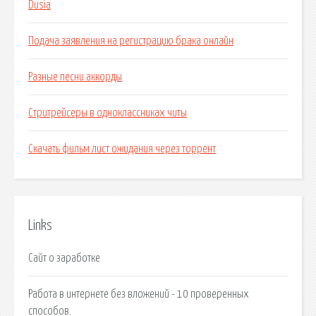
Dusia
Подача заявления на регистрацию брака онлайн
Разные песни аккорды
Стритрейсеры в одноклассниках читы
Скачать фильм лист ожидания через торрент
Links
Сайт о заработке
Работа в интернете без вложений - 10 проверенных
способов.