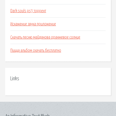
Dark souls ps3 торрент
Искажение звука приложение
Скачать песню майданова оранжевое солнце
Пицца альбом скачать бесплатно
Links