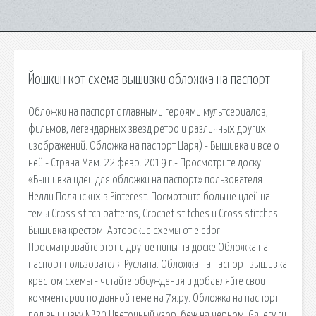
Йошкин кот схема вышивки обложка на паспорт
Обложки на паспорт с главными героями мультсериалов,
фильмов, легендарных звезд ретро и различных других
изображений. Обложка на паспорт Царя) - Вышивка и все о
ней - Страна Мам. 22 февр. 2019 г.- Просмотрите доску
«Вышивка идеи для обложки на паспорт» пользователя
Нелли Полянских в Pinterest. Посмотрите больше идей на
темы Cross stitch patterns, Crochet stitches и Cross stitches.
Вышивка крестом. Авторские схемы от eledor.
Просматривайте этот и другие пины на доске Обложка на
паспорт пользователя Руслана. Обложка на паспорт вышивка
крестом схемы - читайте обсуждения и добавляйте свои
комментарии по данной теме на 7я.ру. Обложка на паспорт
под вышивку №20 Цветочный узор, беж на черном. Gallery.ru