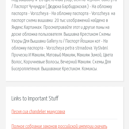
/ Паспорт Чучундра ( Дюдюка Барбидокская.) - На обложку
паспорта - Vorozheya - На обложку паспорта - Vorozheya. на
паспорт схеми вишивки: 20 тыс изображений найдено в
Яндекс.Картинках. Просматривайте этот и другие пины на
доске обложка пользователя. Вышивка Крестиком Схемы
Узоры Для Вышивки Gallery.ru / Паспорт Йошкин кот - На
обложку паспорта - Vorozheya petra strnadova. Vyšívání.
Прически И Макияж, Матовый Макияж, Макияж Зимой, Цвета
Волос, Коричневые Волосы, Вечерний Макияж. Схемы Для
Бисероплетения. Вышивание Крестиком. Комиксы.
Links to Important Stuff
Песня сиа chandelier минусовка
Полное собрание законов российской империи скачать