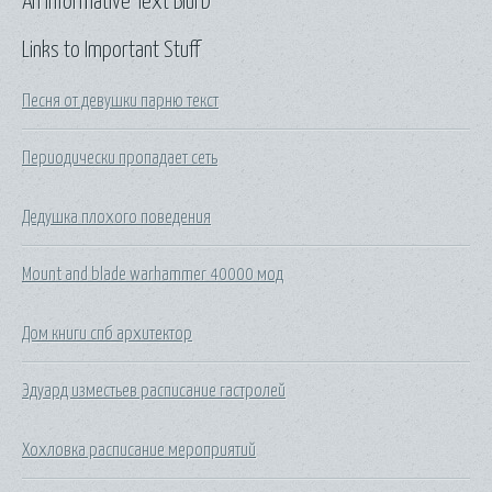
An Informative Text Blurb
Links to Important Stuff
Песня от девушки парню текст
Периодически пропадает сеть
Дедушка плохого поведения
Mount and blade warhammer 40000 мод
Дом книги спб архитектор
Эдуард изместьев расписание гастролей
Хохловка расписание мероприятий