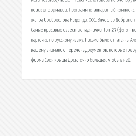
мега Позитив)) пишет - текст чесно говоря не очень((( н
поиск информации. Программно-аппаратный комплекс с в
жанра UpdСоколова Надежда. 001. Вячеслав Добрынин - К
Самые красивые известные таджички. Топ-23 (фото + ви
карточки по русскому языку. Письмо было от Татьяны Ал
вашему вниманию перечень документов, которые требу
фирма Своя крыша Достаточно большая, чтобы в ней.