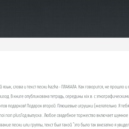
 язык, слова и текст песни kazka - ПЛАКАЛА. Как говорится, не прошло и 
изод. В книге опубликована тетрадь, середины xix в. с этнографическим
антов подарков! Подарок второй: Плюшевые игрушки (желательно. Я теб
e moi non plusГод выпуска:. Любое свадебное торжество включает шумное
вание песни или группы, текст был такой "это было так внезапно я увидел