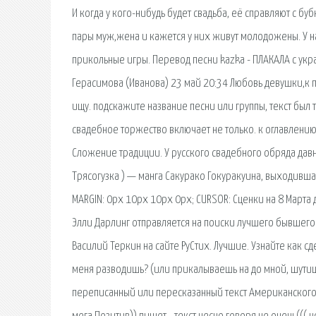
И когда у кого-нибудь будет свадьба, её справляют с бу
пары муж,жена и кажется у них живут молодожены. У на
прикольные игры. Перевод песни kazka - ПЛАКАЛА с укра
Герасимова (Иванова) 23 май 20:34 Любовь девушки,к пар
ищу. подскажите название песни или группы, текст был 
свадебное торжество включает не только. к оглавлению 
Сложение традиции. У русского свадебного обряда дав
Трясогузка ) — манга Сакурако Гокуракуина, выходивша
MARGIN: 0px 10px 10px 0px; CURSOR: Сценки на 8 Марта
Элли Дарлинг отправляется на поиски лучшего бывшего 
Василий Теркин на сайте РуСтих. Лучшие. Узнайте как с
меня разводишь? (или прикалываешь на до мной, шутиш
переписанный или пересказанный текст Американского 