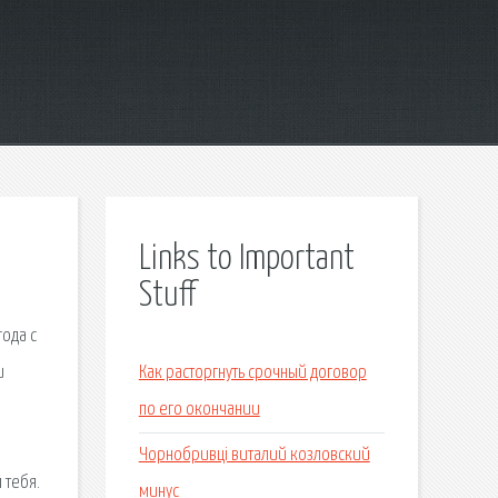
Links to Important
Stuff
года с
и
Как расторгнуть срочный договор
я
по его окончании
Чорнобривці виталий козловский
 тебя.
минус