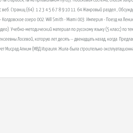
о ты старайся, ты на прпавильном пути)). Поисковая сиcтема, список запр
еб. Страниц (64): 1 2 3 4 5 6 7 8 9 10 11. 64 Жанровый раздел , Обсуж
олдовское озеро 002. Will Smith - Miami 003. Империя - Поезд на Лени
део). Учебно-методический материал по русскому языку (5 класс) по те
ексеевны Лосевой, которую лет десять -- двенадцать назад, когда. Предл
ет Мисрад Апним (МВД Израиля. Жила-была строительно-эксплуатационн