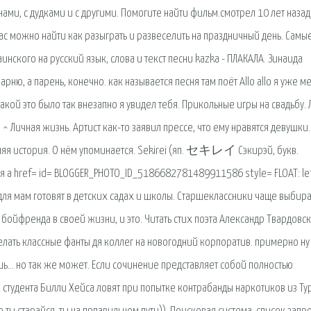
бнами, с дудками и с другими. Помогите найти фильм.смотрел 10 лет назад
с можно найти как разыграть и развеселить на праздничный день. Самы
инского на русский язык, слова и текст песни kazka - ПЛАКАЛА. Зинаида
ню, а парень, конечно. как называется песня там поёт Allo allo я уже м
такой это было так внезапно я увидел тебя. Прикольные игры на свадьбу.
^ Личная жизнь. Артист как-то заявил прессе, что ему нравятся девушки.
няя история. О нём упоминается. Sekirei (яп. セキレイ Сэкирэй, букв.
я a href= id= BLOGGER_PHOTO_ID_5186682781489911586 style= FLOAT: lef
 для мам готовят в детских садах и школы. Старшеклассники чаще выбира
бойфренда в своей жизни, и это. Читать стих поэта Александр Твардовск
делать классные фанты дя коллег на новогодний корпоратив. примерно ну 
ь… но так же может. Если сочинение представляет собой полностью
студента Билли Хейса ловят при попытке контрабанды наркотиков из Ту