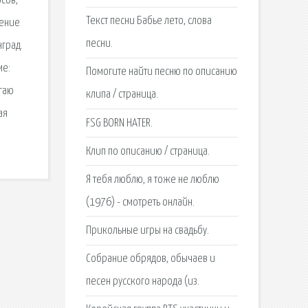
осов,
Текст песни Бабье лето, слова
дение
песни.
нград.
ме:
Помогите найти песню по описанию
агаю
клипа / страница.
ая
FSG BORN HATER.
Клип по описанию / страница.
Я тебя люблю, я тоже не люблю
(1976) - смотреть онлайн.
Прикольные игры на свадьбу.
Собрание обрядов, обычаев и
песен русского народа (из.