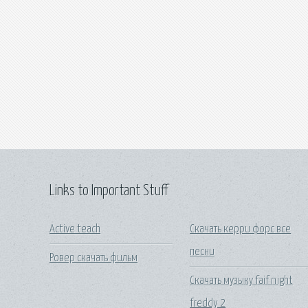
Links to Important Stuff
Active teach
Скачать керри форс все
песни
Ровер скачать фильм
Скачать музыку faif night
freddy 2