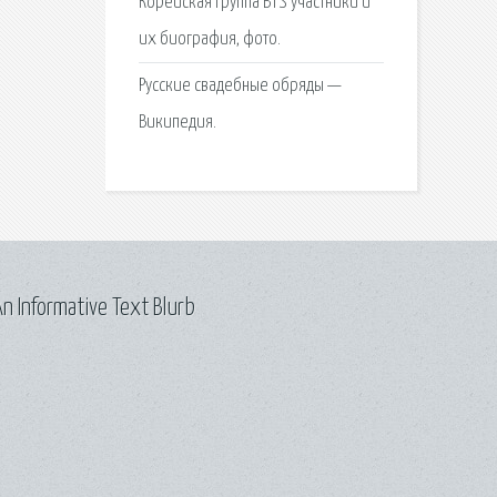
Корейская группа BTS участники и
их биография, фото.
Русские свадебные обряды —
Википедия.
n Informative Text Blurb