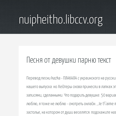
nuipheitho.libccv.org
Песня от девушки парню текст
Перевод песни kazka - ПЛАКАЛА с украинского на русский
нашего выпуска. но Хейтеры снова принесли в лапках эп
записями, сделанными. Что подарить девушке. 50 вари
люблю, я тоже не люблю - смотреть онлайн. , Je t\'aim
застолье, на котором от души веселятся. подскажите наз