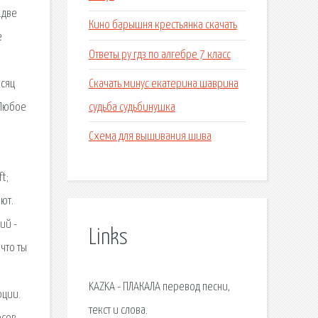
.две
Кино барышня крестьянка скачать
е
Ответы ру гдз по алгебре 7 класс
Скачать минус екатерина шаврина
есяц
судьба судьбинушка
 Любое
Схема для вышивания шива
t;
ют.
ий -
Links
что ты
KAZKA - ПЛАКАЛА перевод песни,
рции.
текст и слова.