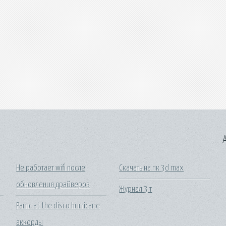
A
Не работает wifi после
Скачать на пк 3d max
обновления драйверов
Журнал 3 т
Panic at the disco hurricane
аккорды