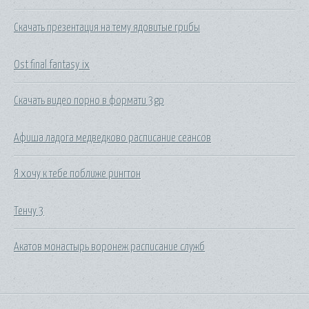
Скачать презентация на тему ядовитые грибы
Ost final fantasy ix
Скачать видео порно в формати 3gp
Афиша ладога медведково расписание сеансов
Я хочу к тебе поближе рингтон
Тенчу 3
Акатов монастырь воронеж расписание служб