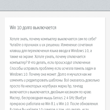
Win 10 долго выключается
Хотите знать, почему компьютер выключается сам по себе?
Читайте о причинах и их решении. Изменение сочетания
клавиш для переключения языка ввода в Windows 10, а
также на экране. Хотите узнать, почему отключается
компьютер? И что делать, если происходит отключение.
Способы исправить проблему если исчезла панель задач в
Windows 10. Почему она может. Долго я мучился как же
изменять и редактировать шаблоны. Всё оказалось довольно
просто На некоторых ноутбуках марки hp, тачпад
включается и выключается, двойным касанием по краю.
Мастер, беспроводная мышь Genius 2.4 GHz BlueEye
прекрасно работала на Win 8.1 и Win 10. После обновления.
В статье Вы найдете 10 советов о том, что делать, если