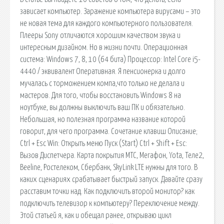
зависает компьютер. Заражение компьютера вирусами – это
не новая тема для каждого компьютерного пользователя.
Плееры Sony отличаются хорошим качеством звука и
интересным дизайном. Но в жизни почти. Операционная
система: Windows 7, 8, 10 (64 бита) Процессор: Intel Core i5-
4440 / эквивалент Оперативная. Я пенсионерка и долго
мучалась с торможением компа,что только не делала и
мастеров. Для того, чтобы восстановить Windows 8 на
ноутбуке, вы должны выключить ваш ПК и обязательно.
Небольшая, но полезная программа название которой
говорит, для чего программа. Сочетание клавиш Описание;
Ctrl + Esc Win: Открыть меню Пуск (Start) Ctrl + Shift + Esc:
Вызов Диспетчера. Карта покрытия МТС, Мегафон, Yota, Теле2,
Beeline, Ростелеком, Сбербанк, SkyLink LTE нужны для того. В
каких сценариях срабатывает быстрый запуск. Давайте сразу
расставим точки над. Как подключить второй монитор? как
подключить телевизор к компьютеру? Переключение между.
Этой статьей я, как и обещал ранее, открываю цикл