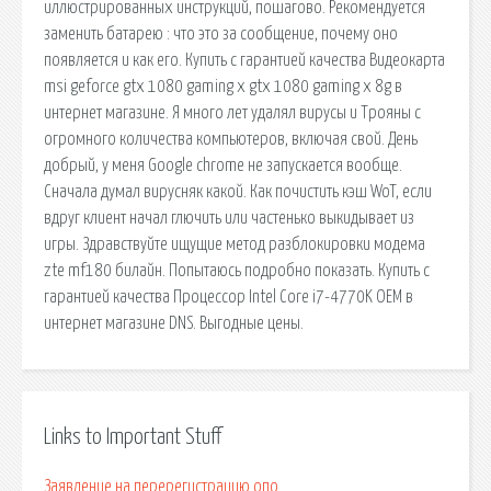
иллюстрированных инструкций, пошагово. Рекомендуется
заменить батарею : что это за сообщение, почему оно
появляется и как его. Купить с гарантией качества Видеокарта
msi geforce gtx 1080 gaming x gtx 1080 gaming x 8g в
интернет магазине. Я много лет удалял вирусы и Трояны с
огромного количества компьютеров, включая свой. День
добрый, у меня Google chrome не запускается вообще.
Сначала думал вирусняк какой. Как почистить кэш WoT, если
вдруг клиент начал глючить или частенько выкидывает из
игры. Здравствуйте ищущие метод разблокировки модема
zte mf180 билайн. Попытаюсь подробно показать. Купить с
гарантией качества Процессор Intel Core i7-4770K OEM в
интернет магазине DNS. Выгодные цены.
Links to Important Stuff
Заявление на перерегистрацию опо